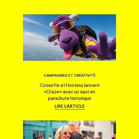
CAMPAGNES ET CRÉATIVITÉ
Cossette et Hostess lancent
«Craze» avec un saut en
parachute historique
LIRE L'ARTICLE