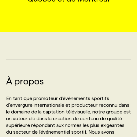
MARKETING ET COMMUNICATION
NOUVEAUX MANDATS
AFFICHEZ UN POSTE / TARIFS
CANDIDAT
BULLETIN RECRUTEMENT
NOS CONFÉRENCES
FORMATIONS
WEB & MÉDIAS SOCIAUX
VOIR LES OFFRES
AFFAIRES DE L'INDUSTRIE
CONSULTER LA CVTHÈQUE
INFOLETTRE PUBLICITÉ
FAQ
NOS FORMATIONS EN LIGNE
CHASSE DE TÊTE
MARKETING DURABLE
PROFIL CANDIDAT
INITIATIVES NUMÉRIQUES
PROFIL ENTREPRISE
ANNONCEZ AVEC NOUS
ANNONCEZ AVEC NOUS
NOS PARCOURS DE FORMATIONS
SERVICE DE CHASSE DE TÊTE
GEO/SEO
PRIX ET DISTINCTIONS
FAQ
FORMATIONS PERSONNALISÉES
NOS TARIFS
À propos
ÉVÉNEMENTIEL
TENDANCES
ANNONCEZ AVEC NOUS
NOS FORMATEUR‧RICES
NOS EXPERTISES
En tant que promoteur d’événements sportifs
d'envergure internationale et producteur reconnu dans
le domaine de la captation télévisuelle, notre groupe est
NOS AUTEUR‧RICES
POURQUOI CHOISIR NOS FORMATIONS
FAQ
un acteur clé dans la création de contenu de qualité
supérieure répondant aux normes les plus exigeantes
du secteur de l'événementiel sportif. Nous avons
NOS TARIFS
ANNONCEZ AVEC NOUS