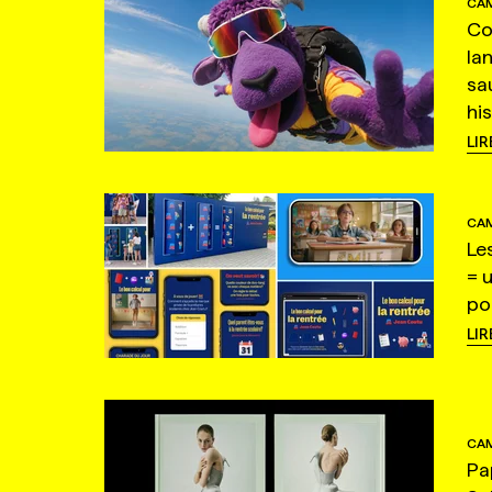
CAM
Co
la
sa
hi
LIR
CAM
Le
= 
po
LIR
CAM
Pa