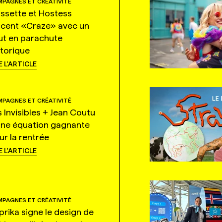
PAGNES ET CRÉATIVITÉ
ssette et Hostess
ncent «Craze» avec un
ut en parachute
storique
E L'ARTICLE
PAGNES ET CRÉATIVITÉ
s Invisibles + Jean Coutu
une équation gagnante
ur la rentrée
E L'ARTICLE
PAGNES ET CRÉATIVITÉ
prika signe le design de