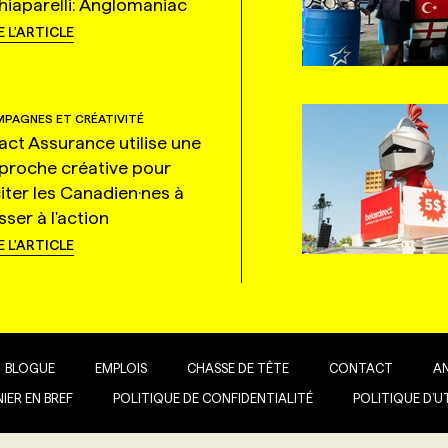
hiaparelli: Anglomaniac
E L'ARTICLE
PAGNES ET CRÉATIVITÉ
tact Assurance utilise une
proche créative pour
citer les Canadien·nes à
ser à l'action
E L'ARTICLE
BLOGUE
EMPLOIS
CHASSE DE TÊTE
CONTACT
A
IER EN BREF
POLITIQUE DE CONFIDENTIALITÉ
POLITIQUE D’U