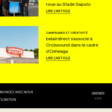
roue au Stade Saputo
LIRE L'ARTICLE
CAMPAGNES ET CRÉATIVITÉ
belairdirect s'associe à
Croissound dans le cadre
d'Osheaga
LIRE L'ARTICLE
NNONCEZ AVEC NOUS
GRENIER
V
8.7.2
TILISATION