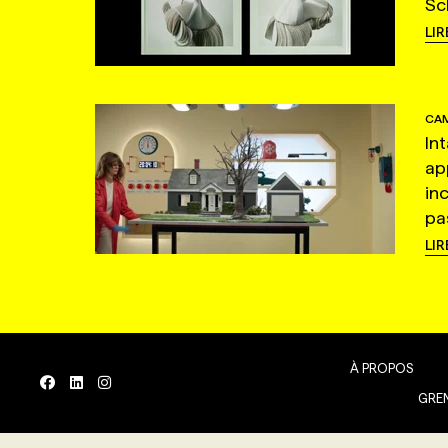
Sc
LIR
CAM
In
ap
in
pas
LIR
À PROPOS
GREN