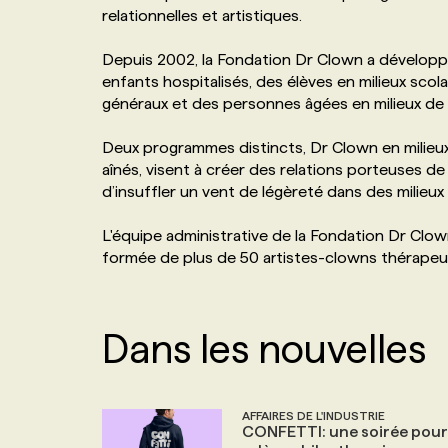
relationnelles et artistiques.
NOS TARIFS
ANNONCEZ AVEC NOUS
Depuis 2002, la Fondation Dr Clown a développ
enfants hospitalisés, des élèves en milieux scol
PROGRAMMES DE SUBVENTIONS
généraux et des personnes âgées en milieux de 
Deux programmes distincts, Dr Clown en milieux s
FAQ
aînés, visent à créer des relations porteuses de
d’insuffler un vent de légèreté dans des milieux o
ANNONCEZ AVEC NOUS
L'équipe administrative de la Fondation Dr Clow
formée de plus de 50 artistes-clowns thérapeu
Dans les nouvelles
AFFAIRES DE L'INDUSTRIE
CONFETTI: une soirée pour