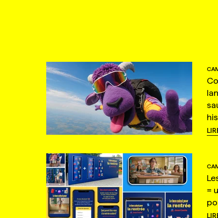
CAM
Co
la
sa
hi
LIR
CAM
Le
= 
po
LIR