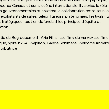
ers. En tant qu’acteur clé de l’industrie cinématographique,
c, au Canada et sur la scène internationale. Il valorise le rôle
s gouvernementales et soutient la collaboration entre tous le
xploitants de salles, télédiffuseurs, plateformes, festivals). L
stratégiques, tout en défendant les principes d’équité et
tion.
ie du Regroupement : Axia Films, Les films de ma vie/Les films
érique, Spira, h264, Wapikoni, Bande Sonimage, Welcome Aboard
stributrice