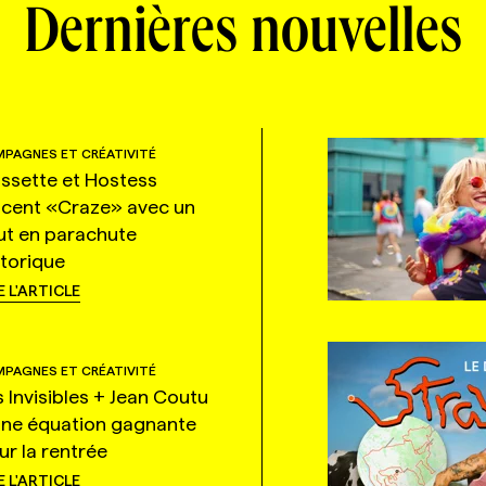
Dernières nouvelles
PAGNES ET CRÉATIVITÉ
ssette et Hostess
ncent «Craze» avec un
ut en parachute
storique
E L'ARTICLE
PAGNES ET CRÉATIVITÉ
s Invisibles + Jean Coutu
une équation gagnante
ur la rentrée
E L'ARTICLE