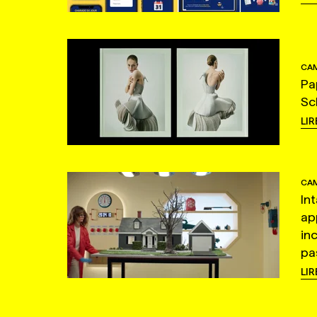
CAM
Pa
Sc
LIR
CAM
In
ap
in
pas
LIR