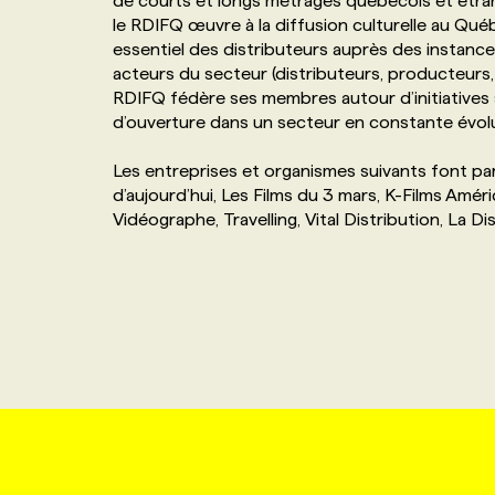
de courts et longs métrages québécois et étrang
le RDIFQ œuvre à la diffusion culturelle au Québe
NOS TARIFS
ANNONCEZ AVEC NOUS
essentiel des distributeurs auprès des instance
acteurs du secteur (distributeurs, producteurs, e
PROGRAMMES DE SUBVENTIONS
RDIFQ fédère ses membres autour d’initiatives 
d’ouverture dans un secteur en constante évolu
FAQ
Les entreprises et organismes suivants font part
d’aujourd’hui, Les Films du 3 mars, K-Films Am
Vidéographe, Travelling, Vital Distribution, La Di
ANNONCEZ AVEC NOUS