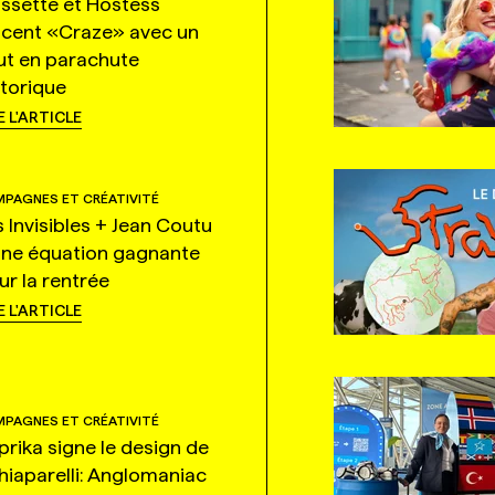
ssette et Hostess
ncent «Craze» avec un
ut en parachute
storique
E L'ARTICLE
PAGNES ET CRÉATIVITÉ
s Invisibles + Jean Coutu
une équation gagnante
ur la rentrée
E L'ARTICLE
PAGNES ET CRÉATIVITÉ
prika signe le design de
hiaparelli: Anglomaniac