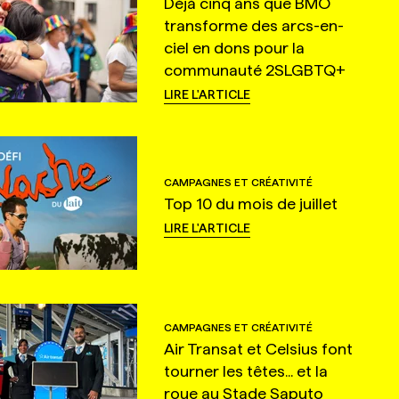
Déjà cinq ans que BMO
transforme des arcs-en-
ciel en dons pour la
communauté 2SLGBTQ+
LIRE L'ARTICLE
CAMPAGNES ET CRÉATIVITÉ
Top 10 du mois de juillet
LIRE L'ARTICLE
CAMPAGNES ET CRÉATIVITÉ
Air Transat et Celsius font
tourner les têtes... et la
roue au Stade Saputo