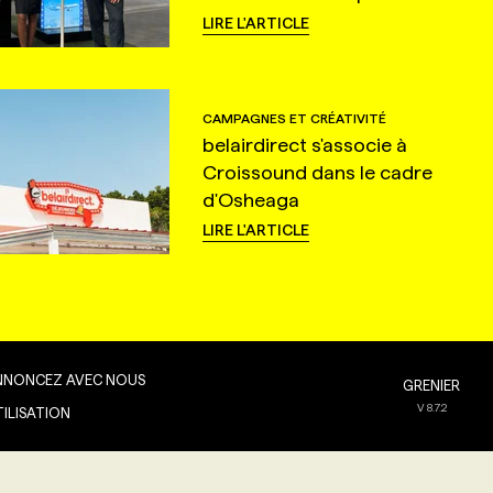
LIRE L'ARTICLE
CAMPAGNES ET CRÉATIVITÉ
belairdirect s'associe à
Croissound dans le cadre
d'Osheaga
LIRE L'ARTICLE
NNONCEZ AVEC NOUS
GRENIER
V
8.7.2
TILISATION