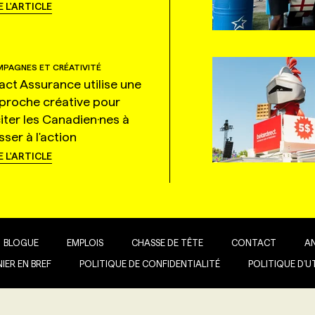
E L'ARTICLE
PAGNES ET CRÉATIVITÉ
tact Assurance utilise une
proche créative pour
citer les Canadien·nes à
ser à l'action
E L'ARTICLE
BLOGUE
EMPLOIS
CHASSE DE TÊTE
CONTACT
A
IER EN BREF
POLITIQUE DE CONFIDENTIALITÉ
POLITIQUE D’U