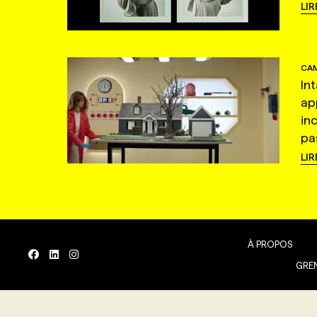
LIR
CAM
In
ap
in
pas
LIR
À PROPOS
GREN