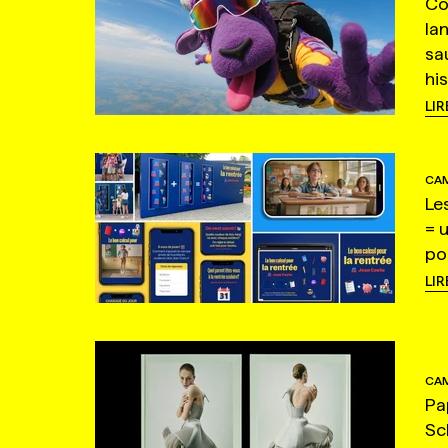
Co
la
sa
hi
LIR
CAM
Le
= 
po
LIR
CAM
Pa
Sc