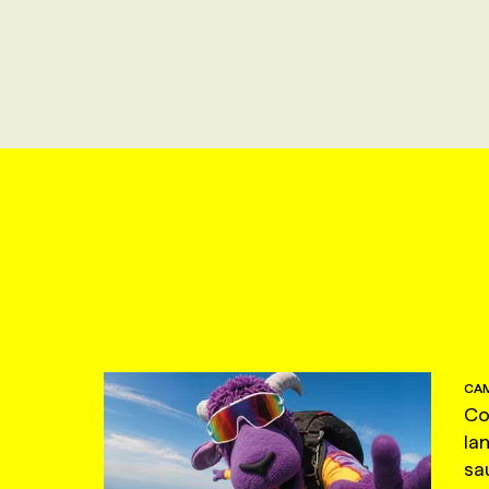
CAM
Co
la
sa