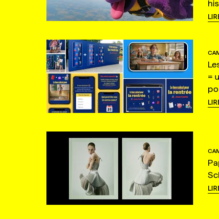
hi
LIR
CAM
Le
= 
po
LIR
CAM
Pa
Sc
LIR