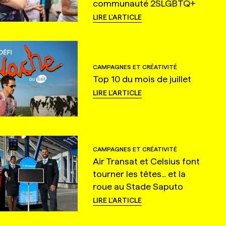
communauté 2SLGBTQ+
LIRE L'ARTICLE
CAMPAGNES ET CRÉATIVITÉ
Top 10 du mois de juillet
LIRE L'ARTICLE
CAMPAGNES ET CRÉATIVITÉ
Air Transat et Celsius font
tourner les têtes... et la
roue au Stade Saputo
LIRE L'ARTICLE