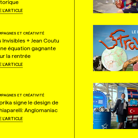
storique
E L'ARTICLE
PAGNES ET CRÉATIVITÉ
s Invisibles + Jean Coutu
une équation gagnante
ur la rentrée
E L'ARTICLE
PAGNES ET CRÉATIVITÉ
prika signe le design de
hiaparelli: Anglomaniac
E L'ARTICLE