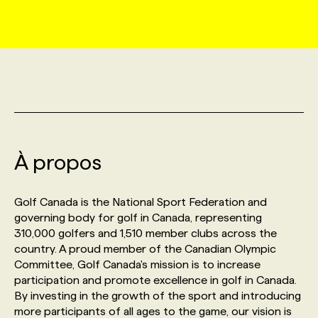
MARKETING ET COMMUNICATION
NOUVEAUX MANDATS
AFFICHEZ UN POSTE / TARIFS
CANDIDAT
BULLETIN RECRUTEMENT
NOS CONFÉRENCES
FORMATIONS
WEB & MÉDIAS SOCIAUX
VOIR LES OFFRES
AFFAIRES DE L'INDUSTRIE
CONSULTER LA CVTHÈQUE
INFOLETTRE PUBLICITÉ
FAQ
NOS FORMATIONS EN LIGNE
CHASSE DE TÊTE
MARKETING DURABLE
PROFIL CANDIDAT
INITIATIVES NUMÉRIQUES
PROFIL ENTREPRISE
ANNONCEZ AVEC NOUS
ANNONCEZ AVEC NOUS
NOS PARCOURS DE FORMATIONS
SERVICE DE CHASSE DE TÊTE
À propos
GEO/SEO
PRIX ET DISTINCTIONS
FAQ
FORMATIONS PERSONNALISÉES
NOS TARIFS
Golf Canada is the National Sport Federation and
ÉVÉNEMENTIEL
TENDANCES
ANNONCEZ AVEC NOUS
governing body for golf in Canada, representing
NOS FORMATEUR‧RICES
NOS EXPERTISES
310,000 golfers and 1,510 member clubs across the
country. A proud member of the Canadian Olympic
NOS AUTEUR‧RICES
POURQUOI CHOISIR NOS FORMATIONS
FAQ
Committee, Golf Canada's mission is to increase
participation and promote excellence in golf in Canada.
By investing in the growth of the sport and introducing
NOS TARIFS
ANNONCEZ AVEC NOUS
more participants of all ages to the game, our vision is