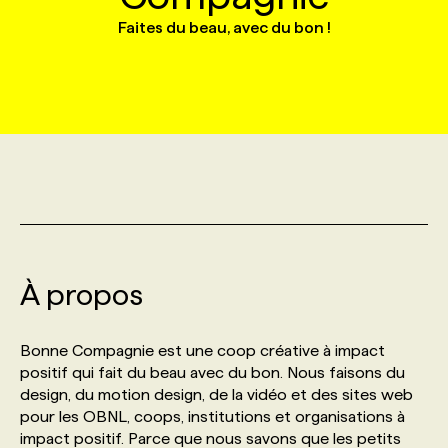
Faites du beau, avec du bon !
MARKETING ET COMMUNICATION
NOUVEAUX MANDATS
AFFICHEZ UN POSTE / TARIFS
CANDIDAT
BULLETIN RECRUTEMENT
NOS CONFÉRENCES
FORMATIONS
WEB & MÉDIAS SOCIAUX
VOIR LES OFFRES
AFFAIRES DE L'INDUSTRIE
CONSULTER LA CVTHÈQUE
INFOLETTRE PUBLICITÉ
FAQ
NOS FORMATIONS EN LIGNE
CHASSE DE TÊTE
MARKETING DURABLE
PROFIL CANDIDAT
INITIATIVES NUMÉRIQUES
PROFIL ENTREPRISE
ANNONCEZ AVEC NOUS
ANNONCEZ AVEC NOUS
NOS PARCOURS DE FORMATIONS
SERVICE DE CHASSE DE TÊTE
GEO/SEO
PRIX ET DISTINCTIONS
FAQ
FORMATIONS PERSONNALISÉES
NOS TARIFS
À propos
ÉVÉNEMENTIEL
TENDANCES
ANNONCEZ AVEC NOUS
NOS FORMATEUR‧RICES
NOS EXPERTISES
Bonne Compagnie est une coop créative à impact
NOS AUTEUR‧RICES
POURQUOI CHOISIR NOS FORMATIONS
FAQ
positif qui fait du beau avec du bon. Nous faisons du
design, du motion design, de la vidéo et des sites web
pour les OBNL, coops, institutions et organisations à
NOS TARIFS
ANNONCEZ AVEC NOUS
impact positif. Parce que nous savons que les petits