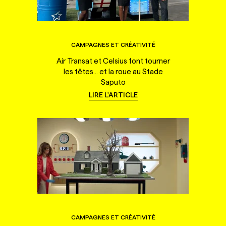
CAMPAGNES ET CRÉATIVITÉ
Air Transat et Celsius font tourner
les têtes... et la roue au Stade
Saputo
LIRE L'ARTICLE
CAMPAGNES ET CRÉATIVITÉ