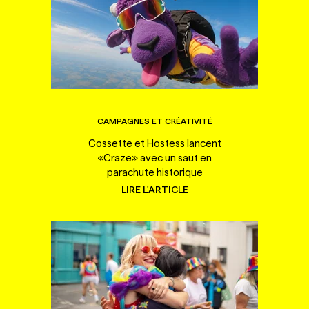
CAMPAGNES ET CRÉATIVITÉ
Cossette et Hostess lancent
«Craze» avec un saut en
parachute historique
LIRE L'ARTICLE