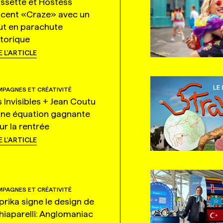
ssette et Hostess
ncent «Craze» avec un
ut en parachute
storique
E L'ARTICLE
PAGNES ET CRÉATIVITÉ
s Invisibles + Jean Coutu
une équation gagnante
ur la rentrée
E L'ARTICLE
PAGNES ET CRÉATIVITÉ
prika signe le design de
hiaparelli: Anglomaniac