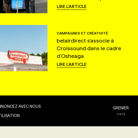
LIRE L'ARTICLE
CAMPAGNES ET CRÉATIVITÉ
belairdirect s'associe à
Croissound dans le cadre
d'Osheaga
LIRE L'ARTICLE
NNONCEZ AVEC NOUS
GRENIER
V
8.7.2
TILISATION