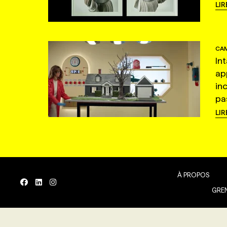
LIR
CAM
In
ap
in
pas
LIR
À PROPOS
GREN