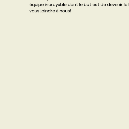
équipe incroyable dont le but est de devenir le
NOS TARIFS
ANNONCEZ AVEC NOUS
vous joindre à nous!
PROGRAMMES DE SUBVENTIONS
FAQ
ANNONCEZ AVEC NOUS