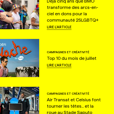
Déjà cinq ans que BMO
transforme des arcs-en-
ciel en dons pour la
communauté 2SLGBTQ+
LIRE L'ARTICLE
CAMPAGNES ET CRÉATIVITÉ
Top 10 du mois de juillet
LIRE L'ARTICLE
CAMPAGNES ET CRÉATIVITÉ
Air Transat et Celsius font
tourner les têtes... et la
roue au Stade Saputo