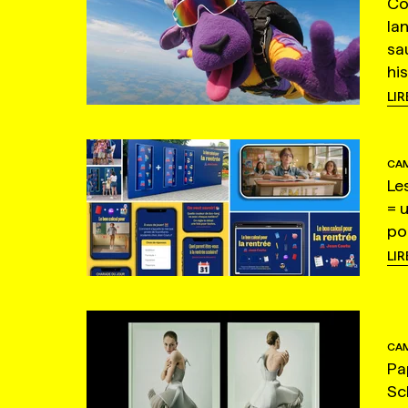
Co
la
sa
hi
LIR
CAM
Le
= 
po
LIR
CAM
Pa
Sc