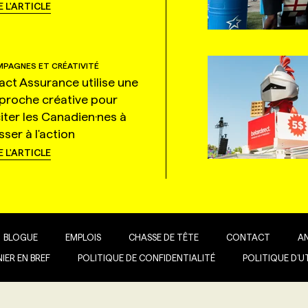
E L'ARTICLE
PAGNES ET CRÉATIVITÉ
tact Assurance utilise une
proche créative pour
citer les Canadien·nes à
ser à l'action
E L'ARTICLE
BLOGUE
EMPLOIS
CHASSE DE TÊTE
CONTACT
A
IER EN BREF
POLITIQUE DE CONFIDENTIALITÉ
POLITIQUE D’U