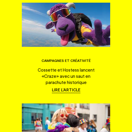
CAMPAGNES ET CRÉATIVITÉ
Cossette et Hostess lancent
«Craze» avec un saut en
parachute historique
LIRE L'ARTICLE