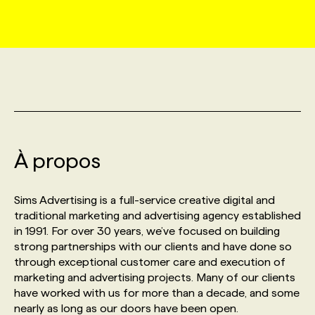
MARKETING ET COMMUNICATION
NOUVEAUX MANDATS
AFFICHEZ UN POSTE / TARIFS
CANDIDAT
BULLETIN RECRUTEMENT
NOS CONFÉRENCES
FORMATIONS
WEB & MÉDIAS SOCIAUX
VOIR LES OFFRES
AFFAIRES DE L'INDUSTRIE
CONSULTER LA CVTHÈQUE
INFOLETTRE PUBLICITÉ
FAQ
NOS FORMATIONS EN LIGNE
CHASSE DE TÊTE
MARKETING DURABLE
PROFIL CANDIDAT
INITIATIVES NUMÉRIQUES
PROFIL ENTREPRISE
ANNONCEZ AVEC NOUS
ANNONCEZ AVEC NOUS
NOS PARCOURS DE FORMATIONS
SERVICE DE CHASSE DE TÊTE
À propos
GEO/SEO
PRIX ET DISTINCTIONS
FAQ
FORMATIONS PERSONNALISÉES
NOS TARIFS
Sims Advertising is a full-service creative digital and
ÉVÉNEMENTIEL
TENDANCES
ANNONCEZ AVEC NOUS
traditional marketing and advertising agency established
NOS FORMATEUR‧RICES
NOS EXPERTISES
in 1991. For over 30 years, we’ve focused on building
strong partnerships with our clients and have done so
NOS AUTEUR‧RICES
POURQUOI CHOISIR NOS FORMATIONS
FAQ
through exceptional customer care and execution of
marketing and advertising projects. Many of our clients
have worked with us for more than a decade, and some
NOS TARIFS
ANNONCEZ AVEC NOUS
nearly as long as our doors have been open.