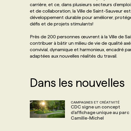
carrière, et ce, dans plusieurs secteurs d’emploi
NOS TARIFS
ANNONCEZ AVEC NOUS
et de collaboration, la Ville de Saint-Sauveur 
développement durable pour améliorer, protéger
défis et de projets stimulants!
PROGRAMMES DE SUBVENTIONS
Près de 200 personnes œuvrent à la Ville de Sa
contribuer à bâtir un milieu de vie de qualité a
FAQ
convivial, dynamique et harmonieux, encadré par
adaptées aux nouvelles réalités du travail.
ANNONCEZ AVEC NOUS
Dans les nouvelles
CAMPAGNES ET CRÉATIVITÉ
CDC signe un concept
d’affichage unique au parc
Camille-Michel