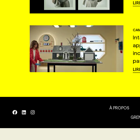
LIR
CAM
In
ap
in
pas
LIR
À PROPOS
GREN