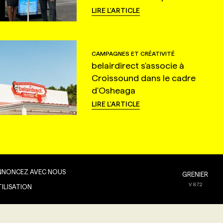
LIRE L'ARTICLE
CAMPAGNES ET CRÉATIVITÉ
belairdirect s'associe à
Croissound dans le cadre
d'Osheaga
LIRE L'ARTICLE
NNONCEZ AVEC NOUS
GRENIER
V
8.7.2
TILISATION