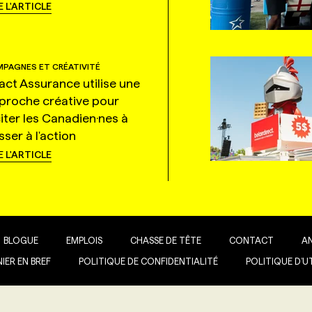
E L'ARTICLE
PAGNES ET CRÉATIVITÉ
tact Assurance utilise une
proche créative pour
citer les Canadien·nes à
ser à l'action
E L'ARTICLE
BLOGUE
EMPLOIS
CHASSE DE TÊTE
CONTACT
A
IER EN BREF
POLITIQUE DE CONFIDENTIALITÉ
POLITIQUE D’U