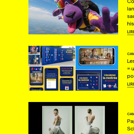
Co
la
sa
hi
LIR
CAM
Le
= 
po
LIR
CAM
Pa
Sc