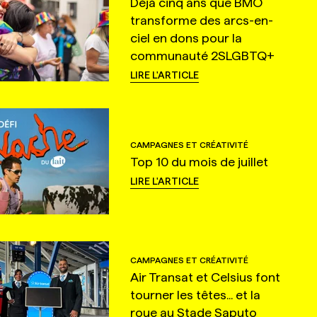
Déjà cinq ans que BMO
transforme des arcs-en-
ciel en dons pour la
communauté 2SLGBTQ+
LIRE L'ARTICLE
CAMPAGNES ET CRÉATIVITÉ
Top 10 du mois de juillet
LIRE L'ARTICLE
CAMPAGNES ET CRÉATIVITÉ
Air Transat et Celsius font
tourner les têtes... et la
roue au Stade Saputo