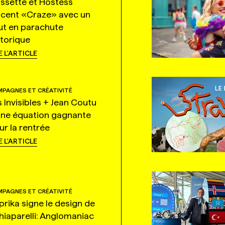
ssette et Hostess
ncent «Craze» avec un
ut en parachute
storique
E L'ARTICLE
PAGNES ET CRÉATIVITÉ
s Invisibles + Jean Coutu
une équation gagnante
ur la rentrée
E L'ARTICLE
PAGNES ET CRÉATIVITÉ
prika signe le design de
hiaparelli: Anglomaniac