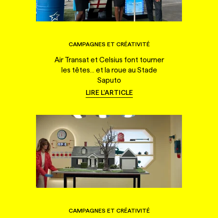
CAMPAGNES ET CRÉATIVITÉ
Air Transat et Celsius font tourner
les têtes... et la roue au Stade
Saputo
LIRE L'ARTICLE
CAMPAGNES ET CRÉATIVITÉ