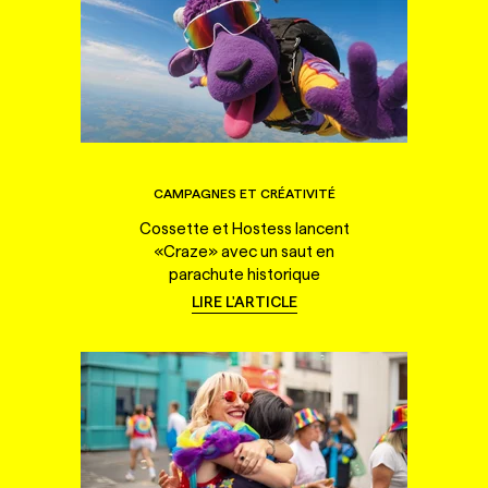
CAMPAGNES ET CRÉATIVITÉ
Cossette et Hostess lancent
«Craze» avec un saut en
parachute historique
LIRE L'ARTICLE