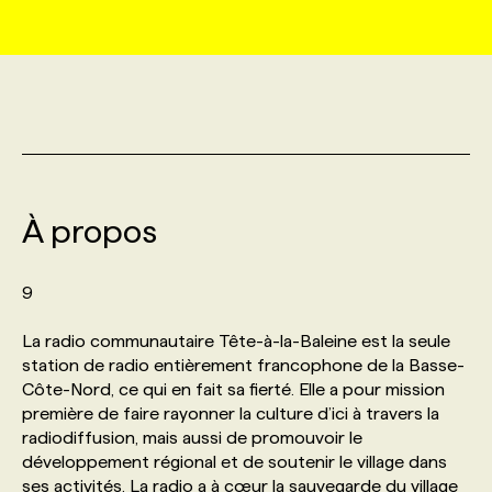
MARKETING ET COMMUNICATION
NOUVEAUX MANDATS
AFFICHEZ UN POSTE / TARIFS
CANDIDAT
BULLETIN RECRUTEMENT
NOS CONFÉRENCES
FORMATIONS
WEB & MÉDIAS SOCIAUX
VOIR LES OFFRES
AFFAIRES DE L'INDUSTRIE
CONSULTER LA CVTHÈQUE
INFOLETTRE PUBLICITÉ
FAQ
NOS FORMATIONS EN LIGNE
CHASSE DE TÊTE
MARKETING DURABLE
PROFIL CANDIDAT
INITIATIVES NUMÉRIQUES
PROFIL ENTREPRISE
ANNONCEZ AVEC NOUS
ANNONCEZ AVEC NOUS
NOS PARCOURS DE FORMATIONS
SERVICE DE CHASSE DE TÊTE
À propos
GEO/SEO
PRIX ET DISTINCTIONS
FAQ
FORMATIONS PERSONNALISÉES
NOS TARIFS
9
ÉVÉNEMENTIEL
TENDANCES
ANNONCEZ AVEC NOUS
NOS FORMATEUR‧RICES
NOS EXPERTISES
La radio communautaire Tête-à-la-Baleine est la seule
station de radio entièrement francophone de la Basse-
Côte-Nord, ce qui en fait sa fierté. Elle a pour mission
NOS AUTEUR‧RICES
POURQUOI CHOISIR NOS FORMATIONS
FAQ
première de faire rayonner la culture d’ici à travers la
radiodiffusion, mais aussi de promouvoir le
développement régional et de soutenir le village dans
NOS TARIFS
ANNONCEZ AVEC NOUS
ses activités. La radio a à cœur la sauvegarde du village