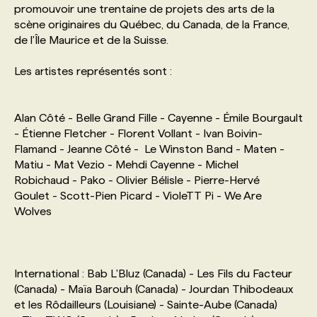
promouvoir une trentaine de projets des arts de la
scène originaires du Québec, du Canada, de la France,
PROGRAMMES DE SUBVENTIONS
de l'Île Maurice et de la Suisse.
Les artistes représentés sont :
FAQ
Alan Côté - Belle Grand Fille - Cayenne - Émile Bourgault
ANNONCEZ AVEC NOUS
- Étienne Fletcher - Florent Vollant - Ivan Boivin-
Flamand - Jeanne Côté - Le Winston Band - Maten -
Matiu - Mat Vezio - Mehdi Cayenne - Michel
Robichaud - Pako - Olivier Bélisle - Pierre-Hervé
Goulet - Scott-Pien Picard - VioleTT Pi - We Are
Wolves
International : Bab L'Bluz (Canada) - Les Fils du Facteur
(Canada) - Maïa Barouh (Canada) - Jourdan Thibodeaux
et les Rôdailleurs (Louisiane) - Sainte-Aube (Canada)