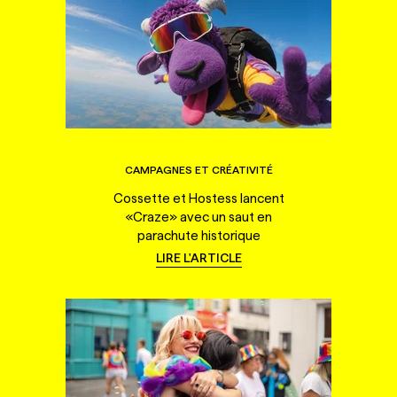
CAMPAGNES ET CRÉATIVITÉ
Cossette et Hostess lancent
«Craze» avec un saut en
parachute historique
LIRE L'ARTICLE