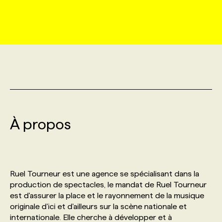
MARKETING ET COMMUNICATION
NOUVEAUX MANDATS
AFFICHEZ UN POSTE / TARIFS
CANDIDAT
BULLETIN RECRUTEMENT
NOS CONFÉRENCES
FORMATIONS
WEB & MÉDIAS SOCIAUX
VOIR LES OFFRES
AFFAIRES DE L'INDUSTRIE
CONSULTER LA CVTHÈQUE
INFOLETTRE PUBLICITÉ
FAQ
NOS FORMATIONS EN LIGNE
CHASSE DE TÊTE
MARKETING DURABLE
PROFIL CANDIDAT
INITIATIVES NUMÉRIQUES
PROFIL ENTREPRISE
ANNONCEZ AVEC NOUS
ANNONCEZ AVEC NOUS
NOS PARCOURS DE FORMATIONS
SERVICE DE CHASSE DE TÊTE
GEO/SEO
À propos
PRIX ET DISTINCTIONS
FAQ
FORMATIONS PERSONNALISÉES
NOS TARIFS
ÉVÉNEMENTIEL
TENDANCES
ANNONCEZ AVEC NOUS
NOS FORMATEUR‧RICES
NOS EXPERTISES
Ruel Tourneur est une agence se spécialisant dans la
NOS AUTEUR‧RICES
POURQUOI CHOISIR NOS FORMATIONS
FAQ
production de spectacles, le mandat de Ruel Tourneur
est d'assurer la place et le rayonnement de la musique
originale d'ici et d'ailleurs sur la scène nationale et
NOS TARIFS
ANNONCEZ AVEC NOUS
internationale. Elle cherche à développer et à