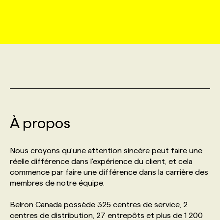
MARKETING ET COMMUNICATION
NOUVEAUX MANDATS
AFFICHEZ UN POSTE / TARIFS
CANDIDAT
BULLETIN RECRUTEMENT
NOS CONFÉRENCES
FORMATIONS
WEB & MÉDIAS SOCIAUX
VOIR LES OFFRES
AFFAIRES DE L'INDUSTRIE
CONSULTER LA CVTHÈQUE
INFOLETTRE PUBLICITÉ
FAQ
NOS FORMATIONS EN LIGNE
CHASSE DE TÊTE
MARKETING DURABLE
PROFIL CANDIDAT
INITIATIVES NUMÉRIQUES
PROFIL ENTREPRISE
ANNONCEZ AVEC NOUS
ANNONCEZ AVEC NOUS
NOS PARCOURS DE FORMATIONS
SERVICE DE CHASSE DE TÊTE
GEO/SEO
À propos
PRIX ET DISTINCTIONS
FAQ
FORMATIONS PERSONNALISÉES
NOS TARIFS
ÉVÉNEMENTIEL
TENDANCES
ANNONCEZ AVEC NOUS
Nous croyons qu'une attention sincère peut faire une
NOS FORMATEUR‧RICES
NOS EXPERTISES
réelle différence dans l'expérience du client, et cela
commence par faire une différence dans la carrière des
NOS AUTEUR‧RICES
POURQUOI CHOISIR NOS FORMATIONS
FAQ
membres de notre équipe.
Belron Canada possède 325 centres de service, 2
NOS TARIFS
ANNONCEZ AVEC NOUS
centres de distribution, 27 entrepôts et plus de 1 200