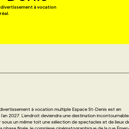
 divertissement à vocation
réal.
 divertissement à vocation multiple Espace St-Denis est en
’an 2027. L’endroit deviendra une destination incontournable
r sous un même toit une sélection de spectacles et de lieux d
 sa phase finale, le complexe cinématographique de la rue Émer