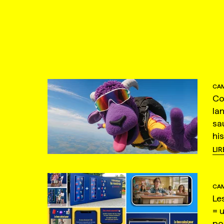
CAM
Co
la
sa
hi
LIR
CAM
Le
= 
po