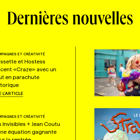
Dernières nouvelles
PAGNES ET CRÉATIVITÉ
ssette et Hostess
ncent «Craze» avec un
ut en parachute
storique
E L'ARTICLE
PAGNES ET CRÉATIVITÉ
s Invisibles + Jean Coutu
une équation gagnante
ur la rentrée