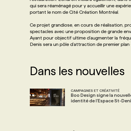
qui sera réaménagé pour y accueillir une expérienc
NOS TARIFS
ANNONCEZ AVEC NOUS
portant le nom de Cité Création Montréal.
Ce projet grandiose, en cours de réalisation, p
PROGRAMMES DE SUBVENTIONS
spectacles avec une proposition de grande enve
Ayant pour objectif ultime d’augmenter la fréquen
FAQ
Denis sera un pôle d’attraction de premier plan da
ANNONCEZ AVEC NOUS
Dans les nouvelles
CAMPAGNES ET CRÉATIVITÉ
Boo Design signe la nouvell
identité de l’Espace St-Den