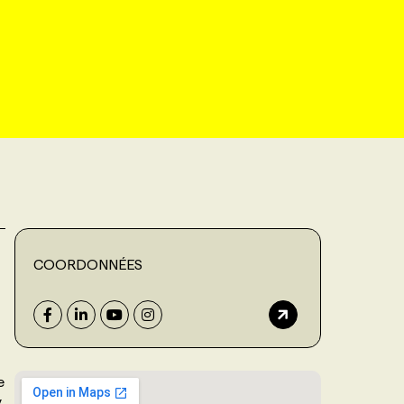
COORDONNÉES
e
y