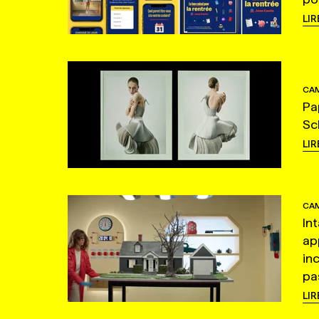
LIR
CAM
Pa
Sc
LIR
CAM
In
ap
in
pas
LIR