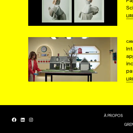
Pa
Sc
LIR
CAM
In
ap
in
pas
LIR
À PROPOS
GREN