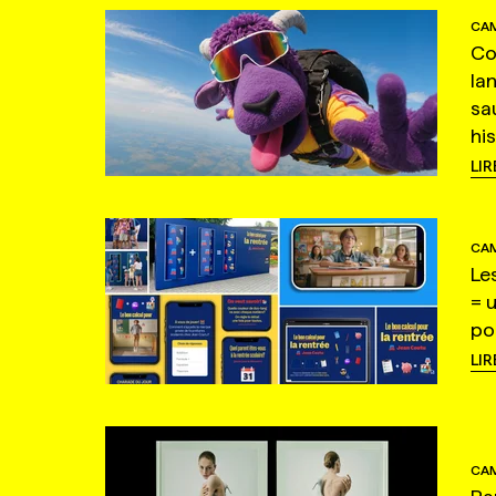
CAM
Co
la
sa
hi
LIR
CAM
Le
= 
po
LIR
CAM