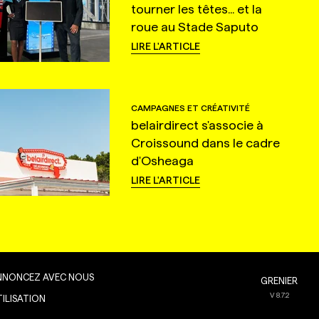
tourner les têtes... et la
roue au Stade Saputo
LIRE L'ARTICLE
CAMPAGNES ET CRÉATIVITÉ
belairdirect s'associe à
Croissound dans le cadre
d'Osheaga
LIRE L'ARTICLE
NNONCEZ AVEC NOUS
GRENIER
V
8.7.2
TILISATION