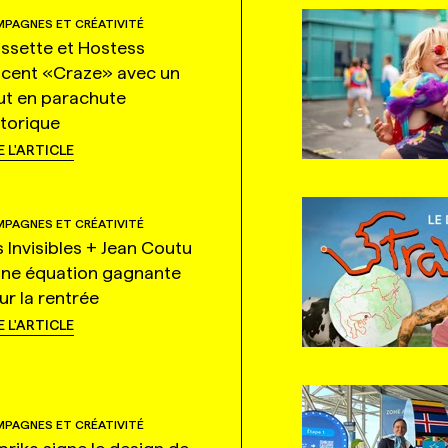
PAGNES ET CRÉATIVITÉ
ssette et Hostess
ncent «Craze» avec un
ut en parachute
storique
E L'ARTICLE
PAGNES ET CRÉATIVITÉ
s Invisibles + Jean Coutu
une équation gagnante
ur la rentrée
E L'ARTICLE
PAGNES ET CRÉATIVITÉ