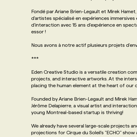
NOS TARIFS
ANNONCEZ AVEC NOUS
Fondé par Ariane Brien-Legault et Mirek Hamet, 
d'artistes spécialisé en expériences immersives 
d'interaction avec 15 ans d'expérience en specta
PROGRAMMES DE SUBVENTIONS
essor !
Nous avons à notre actif plusieurs projets d'enve
FAQ
***
ANNONCEZ AVEC NOUS
Eden Creative Studio is a versatile creation com
projects, and interactive artworks. At the inters
placing the human element at the heart of our 
Founded by Ariane Brien-Legault and Mirek Ham
Jérôme Delapierre, a visual artist and interactio
young Montreal-based startup is thriving!
We already have several large-scale projects a
projections for Cirque du Soleil's "ECHO" show 