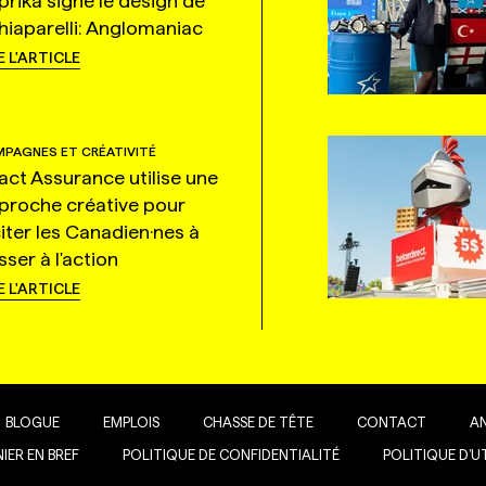
prika signe le design de
hiaparelli: Anglomaniac
E L'ARTICLE
PAGNES ET CRÉATIVITÉ
tact Assurance utilise une
proche créative pour
citer les Canadien·nes à
ser à l'action
E L'ARTICLE
BLOGUE
EMPLOIS
CHASSE DE TÊTE
CONTACT
A
IER EN BREF
POLITIQUE DE CONFIDENTIALITÉ
POLITIQUE D’U