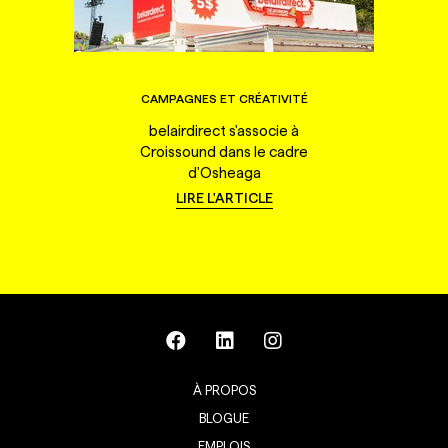
CAMPAGNES ET CRÉATIVITÉ
belairdirect s'associe à
Croissound dans le cadre
d'Osheaga
LIRE L'ARTICLE
À PROPOS
BLOGUE
EMPLOIS