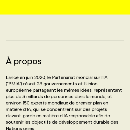
MARKETING ET COMMUNICATION
NOUVEAUX MANDATS
AFFICHEZ UN POSTE / TARIFS
CANDIDAT
BULLETIN RECRUTEMENT
NOS CONFÉRENCES
FORMATIONS
WEB & MÉDIAS SOCIAUX
VOIR LES OFFRES
AFFAIRES DE L'INDUSTRIE
CONSULTER LA CVTHÈQUE
INFOLETTRE PUBLICITÉ
FAQ
NOS FORMATIONS EN LIGNE
CHASSE DE TÊTE
MARKETING DURABLE
PROFIL CANDIDAT
INITIATIVES NUMÉRIQUES
PROFIL ENTREPRISE
ANNONCEZ AVEC NOUS
ANNONCEZ AVEC NOUS
NOS PARCOURS DE FORMATIONS
SERVICE DE CHASSE DE TÊTE
À propos
GEO/SEO
PRIX ET DISTINCTIONS
FAQ
FORMATIONS PERSONNALISÉES
NOS TARIFS
Lancé en juin 2020, le Partenariat mondial sur l'IA
("PMIA") réunit 28 gouvernements et l'Union
ÉVÉNEMENTIEL
TENDANCES
ANNONCEZ AVEC NOUS
NOS FORMATEUR‧RICES
NOS EXPERTISES
européenne partageant les mêmes idées, représentant
plus de 3 milliards de personnes dans le monde, et
environ 150 experts mondiaux de premier plan en
NOS AUTEUR‧RICES
POURQUOI CHOISIR NOS FORMATIONS
FAQ
matière d'IA, qui se concentrent sur des projets
d'avant-garde en matière d'IA responsable afin de
soutenir les objectifs de développement durable des
NOS TARIFS
ANNONCEZ AVEC NOUS
Nations unies.