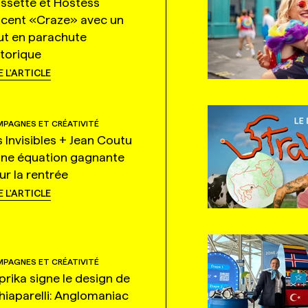
ssette et Hostess
ncent «Craze» avec un
ut en parachute
storique
E L'ARTICLE
PAGNES ET CRÉATIVITÉ
s Invisibles + Jean Coutu
une équation gagnante
ur la rentrée
E L'ARTICLE
PAGNES ET CRÉATIVITÉ
prika signe le design de
hiaparelli: Anglomaniac