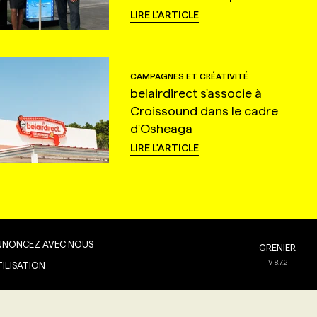
LIRE L'ARTICLE
CAMPAGNES ET CRÉATIVITÉ
belairdirect s'associe à
Croissound dans le cadre
d'Osheaga
LIRE L'ARTICLE
NNONCEZ AVEC NOUS
GRENIER
V
8.7.2
TILISATION