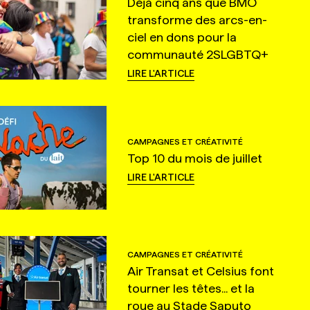
Déjà cinq ans que BMO
transforme des arcs-en-
ciel en dons pour la
communauté 2SLGBTQ+
LIRE L'ARTICLE
CAMPAGNES ET CRÉATIVITÉ
Top 10 du mois de juillet
LIRE L'ARTICLE
CAMPAGNES ET CRÉATIVITÉ
Air Transat et Celsius font
tourner les têtes... et la
roue au Stade Saputo