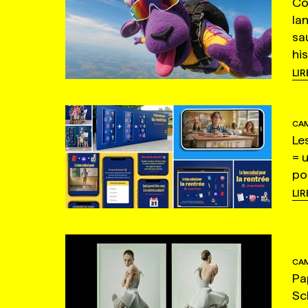
Co
la
sa
hi
LIR
CAM
Le
= 
po
LIR
CAM
Pa
Sc