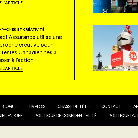
E L'ARTICLE
PAGNES ET CRÉATIVITÉ
tact Assurance utilise une
proche créative pour
citer les Canadien·nes à
ser à l'action
E L'ARTICLE
BLOGUE
EMPLOIS
CHASSE DE TÊTE
CONTACT
A
IER EN BREF
POLITIQUE DE CONFIDENTIALITÉ
POLITIQUE D’U