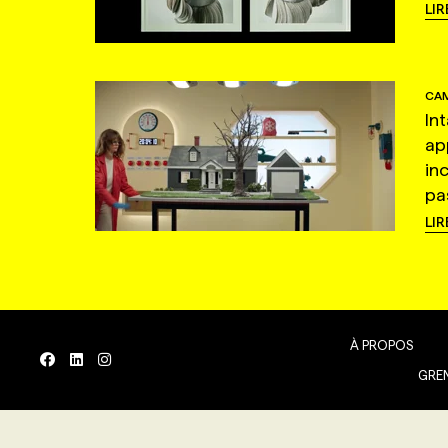
LIR
CAM
In
ap
in
pas
LIR
À PROPOS
GREN