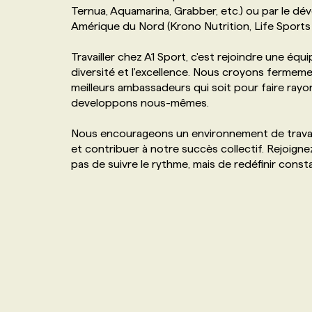
Ternua, Aquamarina, Grabber, etc.) ou par le d
NOS TARIFS
ANNONCEZ AVEC NOUS
Amérique du Nord (Krono Nutrition, Life Sports
Travailler chez A1 Sport, c'est rejoindre une équ
PROGRAMMES DE SUBVENTIONS
diversité et l'excellence. Nous croyons fermeme
meilleurs ambassadeurs qui soit pour faire ray
developpons nous-mêmes.
FAQ
Nous encourageons un environnement de travail 
ANNONCEZ AVEC NOUS
et contribuer à notre succès collectif. Rejoign
pas de suivre le rythme, mais de redéfinir const