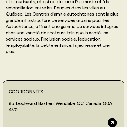
et sécurisants, et qui contribue à l’harmonie et à la
réconciliation entre les Peuples dans les villes au
PROGRAMMES DE SUBVENTIONS
Québec. Les Centres d’amitié autochtones sont la plus
grande infrastructure de services urbains pour les
Autochtones, offrant une gamme de services intégrés
FAQ
dans une variété de secteurs tels que la santé, les
services sociaux, l’inclusion sociale, l’éducation,
l’employabilité, la petite enfance, la jeunesse et bien
ANNONCEZ AVEC NOUS
plus.
COORDONNÉES
85, boulevard Bastien, Wendake, QC, Canada, G0A
4V0