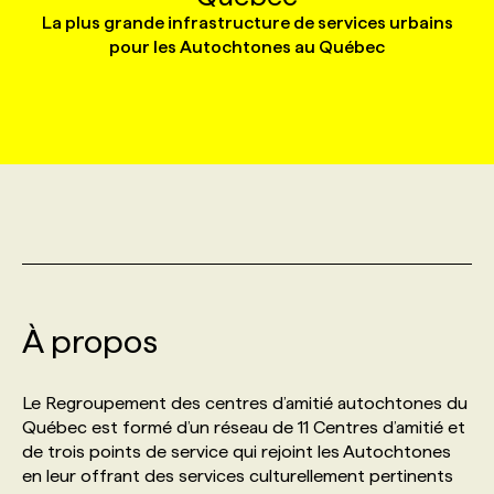
La plus grande infrastructure de services urbains
pour les Autochtones au Québec
MARKETING ET COMMUNICATION
NOUVEAUX MANDATS
AFFICHEZ UN POSTE / TARIFS
CANDIDAT
BULLETIN RECRUTEMENT
NOS CONFÉRENCES
FORMATIONS
WEB & MÉDIAS SOCIAUX
VOIR LES OFFRES
AFFAIRES DE L'INDUSTRIE
CONSULTER LA CVTHÈQUE
INFOLETTRE PUBLICITÉ
FAQ
NOS FORMATIONS EN LIGNE
CHASSE DE TÊTE
MARKETING DURABLE
PROFIL CANDIDAT
INITIATIVES NUMÉRIQUES
PROFIL ENTREPRISE
ANNONCEZ AVEC NOUS
ANNONCEZ AVEC NOUS
NOS PARCOURS DE FORMATIONS
SERVICE DE CHASSE DE TÊTE
GEO/SEO
PRIX ET DISTINCTIONS
FAQ
FORMATIONS PERSONNALISÉES
NOS TARIFS
À propos
ÉVÉNEMENTIEL
TENDANCES
ANNONCEZ AVEC NOUS
NOS FORMATEUR‧RICES
NOS EXPERTISES
Le Regroupement des centres d’amitié autochtones du
NOS AUTEUR‧RICES
POURQUOI CHOISIR NOS FORMATIONS
FAQ
Québec est formé d’un réseau de 11 Centres d’amitié et
de trois points de service qui rejoint les Autochtones
en leur offrant des services culturellement pertinents
NOS TARIFS
ANNONCEZ AVEC NOUS