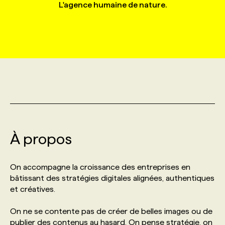
L'agence humaine de nature.
MARKETING ET COMMUNICATION
NOUVEAUX MANDATS
AFFICHEZ UN POSTE / TARIFS
CANDIDAT
BULLETIN RECRUTEMENT
NOS CONFÉRENCES
FORMATIONS
WEB & MÉDIAS SOCIAUX
VOIR LES OFFRES
AFFAIRES DE L'INDUSTRIE
CONSULTER LA CVTHÈQUE
INFOLETTRE PUBLICITÉ
FAQ
NOS FORMATIONS EN LIGNE
CHASSE DE TÊTE
MARKETING DURABLE
PROFIL CANDIDAT
INITIATIVES NUMÉRIQUES
PROFIL ENTREPRISE
ANNONCEZ AVEC NOUS
ANNONCEZ AVEC NOUS
NOS PARCOURS DE FORMATIONS
SERVICE DE CHASSE DE TÊTE
GEO/SEO
PRIX ET DISTINCTIONS
FAQ
FORMATIONS PERSONNALISÉES
NOS TARIFS
À propos
ÉVÉNEMENTIEL
TENDANCES
ANNONCEZ AVEC NOUS
NOS FORMATEUR‧RICES
NOS EXPERTISES
On accompagne la croissance des entreprises en
bâtissant des stratégies digitales alignées, authentiques
NOS AUTEUR‧RICES
POURQUOI CHOISIR NOS FORMATIONS
FAQ
et créatives.
On ne se contente pas de créer de belles images ou de
NOS TARIFS
ANNONCEZ AVEC NOUS
publier des contenus au hasard. On pense stratégie, on