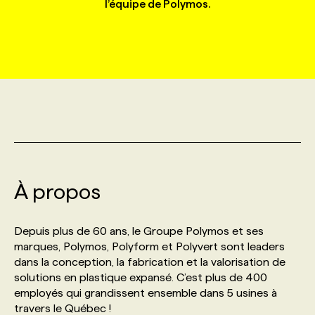
l’équipe de Polymos.
MARKETING ET COMMUNICATION
NOUVEAUX MANDATS
AFFICHEZ UN POSTE / TARIFS
CANDIDAT
BULLETIN RECRUTEMENT
NOS CONFÉRENCES
FORMATIONS
WEB & MÉDIAS SOCIAUX
VOIR LES OFFRES
AFFAIRES DE L'INDUSTRIE
CONSULTER LA CVTHÈQUE
INFOLETTRE PUBLICITÉ
FAQ
NOS FORMATIONS EN LIGNE
CHASSE DE TÊTE
MARKETING DURABLE
PROFIL CANDIDAT
INITIATIVES NUMÉRIQUES
PROFIL ENTREPRISE
ANNONCEZ AVEC NOUS
ANNONCEZ AVEC NOUS
NOS PARCOURS DE FORMATIONS
SERVICE DE CHASSE DE TÊTE
GEO/SEO
PRIX ET DISTINCTIONS
FAQ
FORMATIONS PERSONNALISÉES
NOS TARIFS
À propos
ÉVÉNEMENTIEL
TENDANCES
ANNONCEZ AVEC NOUS
NOS FORMATEUR‧RICES
NOS EXPERTISES
Depuis plus de 60 ans, le Groupe Polymos et ses
marques, Polymos, Polyform et Polyvert sont leaders
NOS AUTEUR‧RICES
POURQUOI CHOISIR NOS FORMATIONS
FAQ
dans la conception, la fabrication et la valorisation de
solutions en plastique expansé. C’est plus de 400
employés qui grandissent ensemble dans 5 usines à
NOS TARIFS
ANNONCEZ AVEC NOUS
travers le Québec !