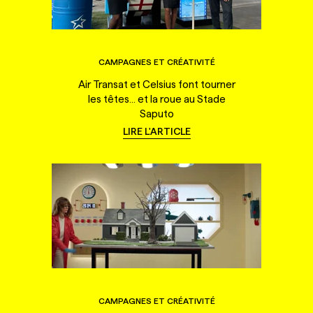
CAMPAGNES ET CRÉATIVITÉ
Air Transat et Celsius font tourner
les têtes... et la roue au Stade
Saputo
LIRE L'ARTICLE
CAMPAGNES ET CRÉATIVITÉ