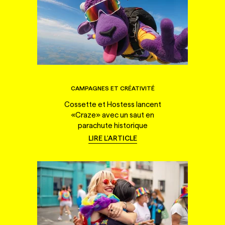
CAMPAGNES ET CRÉATIVITÉ
Cossette et Hostess lancent
«Craze» avec un saut en
parachute historique
LIRE L'ARTICLE