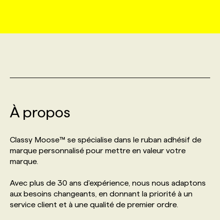
MARKETING ET COMMUNICATION
NOUVEAUX MANDATS
AFFICHEZ UN POSTE / TARIFS
CANDIDAT
BULLETIN RECRUTEMENT
NOS CONFÉRENCES
FORMATIONS
WEB & MÉDIAS SOCIAUX
VOIR LES OFFRES
AFFAIRES DE L'INDUSTRIE
CONSULTER LA CVTHÈQUE
INFOLETTRE PUBLICITÉ
FAQ
NOS FORMATIONS EN LIGNE
CHASSE DE TÊTE
MARKETING DURABLE
PROFIL CANDIDAT
INITIATIVES NUMÉRIQUES
PROFIL ENTREPRISE
ANNONCEZ AVEC NOUS
ANNONCEZ AVEC NOUS
NOS PARCOURS DE FORMATIONS
SERVICE DE CHASSE DE TÊTE
À propos
GEO/SEO
PRIX ET DISTINCTIONS
FAQ
FORMATIONS PERSONNALISÉES
NOS TARIFS
Classy Moose™ se spécialise dans le ruban adhésif de
ÉVÉNEMENTIEL
TENDANCES
ANNONCEZ AVEC NOUS
marque personnalisé pour mettre en valeur votre
NOS FORMATEUR‧RICES
NOS EXPERTISES
marque.
NOS AUTEUR‧RICES
POURQUOI CHOISIR NOS FORMATIONS
FAQ
Avec plus de 30 ans d'expérience, nous nous adaptons
aux besoins changeants, en donnant la priorité à un
service client et à une qualité de premier ordre.
NOS TARIFS
ANNONCEZ AVEC NOUS