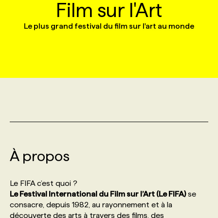
Film sur l'Art
MARKETING ET COMMUNICATION
Le plus grand festival du film sur l'art au monde
NOUVEAUX MANDATS
AFFICHEZ UN POSTE / TARIFS
CANDIDAT
BULLETIN RECRUTEMENT
NOS CONFÉRENCES
FORMATIONS
WEB & MÉDIAS SOCIAUX
VOIR LES OFFRES
AFFAIRES DE L'INDUSTRIE
CONSULTER LA CVTHÈQUE
INFOLETTRE PUBLICITÉ
FAQ
NOS FORMATIONS EN LIGNE
CHASSE DE TÊTE
MARKETING DURABLE
PROFIL CANDIDAT
INITIATIVES NUMÉRIQUES
PROFIL ENTREPRISE
ANNONCEZ AVEC NOUS
ANNONCEZ AVEC NOUS
NOS PARCOURS DE FORMATIONS
SERVICE DE CHASSE DE TÊTE
GEO/SEO
PRIX ET DISTINCTIONS
FAQ
FORMATIONS PERSONNALISÉES
NOS TARIFS
ÉVÉNEMENTIEL
TENDANCES
ANNONCEZ AVEC NOUS
NOS FORMATEUR‧RICES
NOS EXPERTISES
À propos
NOS AUTEUR‧RICES
POURQUOI CHOISIR NOS FORMATIONS
FAQ
Le FIFA c’est quoi ?
Le Festival International du Film sur l’Art (Le FIFA)
se
consacre, depuis 1982, au rayonnement et à la
NOS TARIFS
ANNONCEZ AVEC NOUS
découverte des arts à travers des films, des