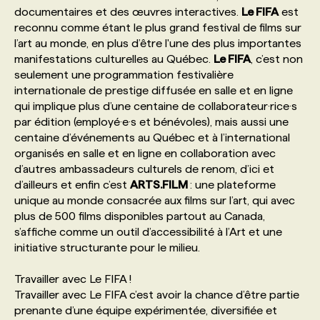
documentaires et des œuvres interactives.
Le FIFA
est
reconnu comme étant le plus grand festival de films sur
PROGRAMMES DE SUBVENTIONS
l’art au monde, en plus d’être l'une des plus importantes
manifestations culturelles au Québec.
Le FIFA
, c’est non
seulement une programmation festivalière
FAQ
internationale de prestige diffusée en salle et en ligne
qui implique plus d’une centaine de collaborateur·rice·s
par édition (employé·e·s et bénévoles), mais aussi une
ANNONCEZ AVEC NOUS
centaine d’événements au Québec et à l’international
organisés en salle et en ligne en collaboration avec
d’autres ambassadeurs culturels de renom, d’ici et
d’ailleurs et enfin c’est
ARTS.FILM
: une plateforme
unique au monde consacrée aux films sur l’art, qui avec
plus de 500 films disponibles partout au Canada,
s’affiche comme un outil d’accessibilité à l’Art et une
initiative structurante pour le milieu.
Travailler avec Le FIFA !
Travailler avec Le FIFA c’est avoir la chance d’être partie
prenante d’une équipe expérimentée, diversifiée et