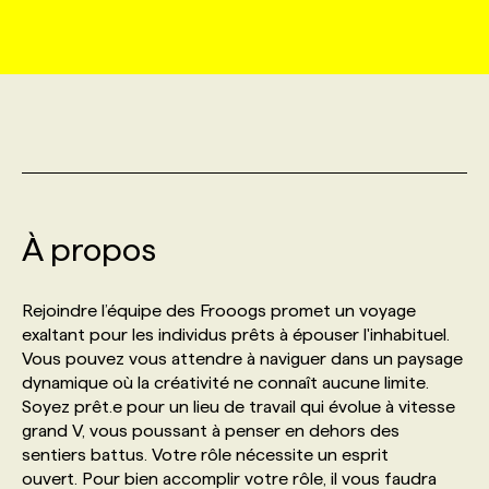
MARKETING ET COMMUNICATION
NOUVEAUX MANDATS
AFFICHEZ UN POSTE / TARIFS
CANDIDAT
BULLETIN RECRUTEMENT
NOS CONFÉRENCES
FORMATIONS
WEB & MÉDIAS SOCIAUX
VOIR LES OFFRES
AFFAIRES DE L'INDUSTRIE
CONSULTER LA CVTHÈQUE
INFOLETTRE PUBLICITÉ
FAQ
NOS FORMATIONS EN LIGNE
CHASSE DE TÊTE
MARKETING DURABLE
PROFIL CANDIDAT
INITIATIVES NUMÉRIQUES
PROFIL ENTREPRISE
ANNONCEZ AVEC NOUS
ANNONCEZ AVEC NOUS
NOS PARCOURS DE FORMATIONS
SERVICE DE CHASSE DE TÊTE
À propos
GEO/SEO
PRIX ET DISTINCTIONS
FAQ
FORMATIONS PERSONNALISÉES
NOS TARIFS
Rejoindre l’équipe des Frooogs promet un voyage
ÉVÉNEMENTIEL
TENDANCES
ANNONCEZ AVEC NOUS
exaltant pour les individus prêts à épouser l'inhabituel.
NOS FORMATEUR‧RICES
NOS EXPERTISES
Vous pouvez vous attendre à naviguer dans un paysage
dynamique où la créativité ne connaît aucune limite.
NOS AUTEUR‧RICES
POURQUOI CHOISIR NOS FORMATIONS
FAQ
Soyez prêt.e pour un lieu de travail qui évolue à vitesse
grand V, vous poussant à penser en dehors des
sentiers battus. Votre rôle nécessite un esprit
NOS TARIFS
ANNONCEZ AVEC NOUS
ouvert. Pour bien accomplir votre rôle, il vous faudra