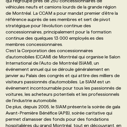
qui regroupe près de 250 concessionnaires de
véhicules neufs et camions lourds de la grande région
de Montréal. La CCAM a pour mandat premier d’être la
PROGRAMMES DE SUBVENTIONS
référence auprès de ses membres et sert de pivot
stratégique pour l’évolution continue des
FAQ
concessionnaires, principalement pour la formation
continue des quelques 13 000 employés.es des
membres concessionnaires.
ANNONCEZ AVEC NOUS
C’est la Corporation des concessionnaires
d'automobiles (CCAM) de Montréal qui organise le Salon
International de l'Auto de Montréal (SIAM), un
événement annuel qui se déroule généralement en
janvier au Palais des congrès et qui attire des milliers de
visiteurs passionnés d'automobiles. Le SIAM est un
événement incontournable pour tous les passionnés de
voitures, les acheteurs potentiels et les professionnels
de l'industrie automobile.
De plus, depuis 2005, le SIAM présente la soirée de gala
Avant-Première Bénéfice (APB), soirée caritative qui
permet d’amasser des fonds pour des fondations
hospitalières du grand Montréal, tout en découvrant, en