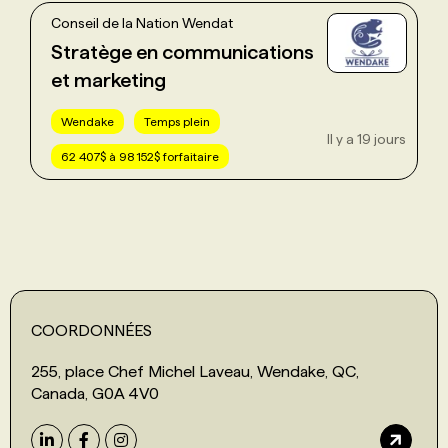
Conseil de la Nation Wendat
Stratège en communications
et marketing
Wendake
Temps plein
Il y a 19 jours
62 407$ à 98 152$ forfaitaire
COORDONNÉES
255, place Chef Michel Laveau, Wendake, QC,
Canada, G0A 4V0