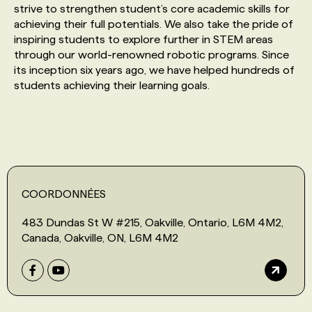
strive to strengthen student’s core academic skills for
achieving their full potentials. We also take the pride of
PROGRAMMES DE SUBVENTIONS
inspiring students to explore further in STEM areas
through our world-renowned robotic programs. Since
its inception six years ago, we have helped hundreds of
FAQ
students achieving their learning goals.
ANNONCEZ AVEC NOUS
COORDONNÉES
483 Dundas St W #215, Oakville, Ontario, L6M 4M2,
Canada, Oakville, ON, L6M 4M2