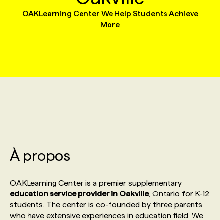
OAKLearning Center We Help Students Achieve
More
MARKETING ET COMMUNICATION
NOUVEAUX MANDATS
AFFICHEZ UN POSTE / TARIFS
CANDIDAT
BULLETIN RECRUTEMENT
NOS CONFÉRENCES
FORMATIONS
WEB & MÉDIAS SOCIAUX
VOIR LES OFFRES
AFFAIRES DE L'INDUSTRIE
CONSULTER LA CVTHÈQUE
INFOLETTRE PUBLICITÉ
FAQ
NOS FORMATIONS EN LIGNE
CHASSE DE TÊTE
MARKETING DURABLE
PROFIL CANDIDAT
INITIATIVES NUMÉRIQUES
PROFIL ENTREPRISE
ANNONCEZ AVEC NOUS
ANNONCEZ AVEC NOUS
NOS PARCOURS DE FORMATIONS
SERVICE DE CHASSE DE TÊTE
GEO/SEO
PRIX ET DISTINCTIONS
FAQ
FORMATIONS PERSONNALISÉES
NOS TARIFS
ÉVÉNEMENTIEL
TENDANCES
ANNONCEZ AVEC NOUS
NOS FORMATEUR‧RICES
NOS EXPERTISES
À propos
NOS AUTEUR‧RICES
POURQUOI CHOISIR NOS FORMATIONS
FAQ
OAKLearning Center is a premier supplementary
education service provider in Oakville
, Ontario for K-12
students. The center is co-founded by three parents
NOS TARIFS
ANNONCEZ AVEC NOUS
who have extensive experiences in education field. We