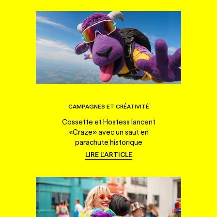
CAMPAGNES ET CRÉATIVITÉ
Cossette et Hostess lancent
«Craze» avec un saut en
parachute historique
LIRE L'ARTICLE