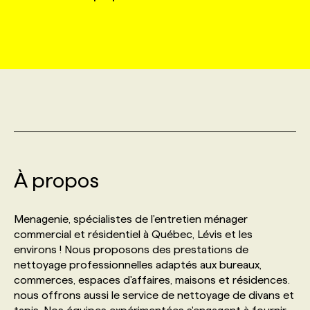
MARKETING ET COMMUNICATION
NOUVEAUX MANDATS
AFFICHEZ UN POSTE / TARIFS
CANDIDAT
BULLETIN RECRUTEMENT
NOS CONFÉRENCES
FORMATIONS
WEB & MÉDIAS SOCIAUX
VOIR LES OFFRES
AFFAIRES DE L'INDUSTRIE
CONSULTER LA CVTHÈQUE
INFOLETTRE PUBLICITÉ
FAQ
NOS FORMATIONS EN LIGNE
CHASSE DE TÊTE
MARKETING DURABLE
PROFIL CANDIDAT
INITIATIVES NUMÉRIQUES
PROFIL ENTREPRISE
ANNONCEZ AVEC NOUS
ANNONCEZ AVEC NOUS
NOS PARCOURS DE FORMATIONS
SERVICE DE CHASSE DE TÊTE
GEO/SEO
PRIX ET DISTINCTIONS
FAQ
FORMATIONS PERSONNALISÉES
NOS TARIFS
À propos
ÉVÉNEMENTIEL
TENDANCES
ANNONCEZ AVEC NOUS
NOS FORMATEUR‧RICES
NOS EXPERTISES
Menagenie, spécialistes de l'entretien ménager
commercial et résidentiel à Québec, Lévis et les
environs ! Nous proposons des prestations de
NOS AUTEUR‧RICES
POURQUOI CHOISIR NOS FORMATIONS
FAQ
nettoyage professionnelles adaptés aux bureaux,
commerces, espaces d'affaires, maisons et résidences.
nous offrons aussi le service de nettoyage de divans et
NOS TARIFS
ANNONCEZ AVEC NOUS