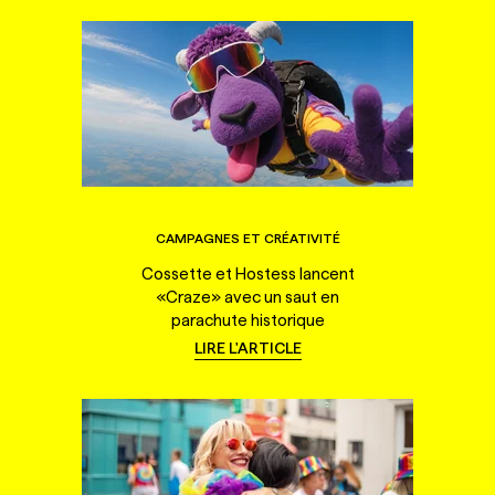
CAMPAGNES ET CRÉATIVITÉ
Cossette et Hostess lancent
«Craze» avec un saut en
parachute historique
LIRE L'ARTICLE