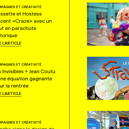
PAGNES ET CRÉATIVITÉ
ssette et Hostess
ncent «Craze» avec un
ut en parachute
storique
E L'ARTICLE
PAGNES ET CRÉATIVITÉ
s Invisibles + Jean Coutu
une équation gagnante
ur la rentrée
E L'ARTICLE
PAGNES ET CRÉATIVITÉ