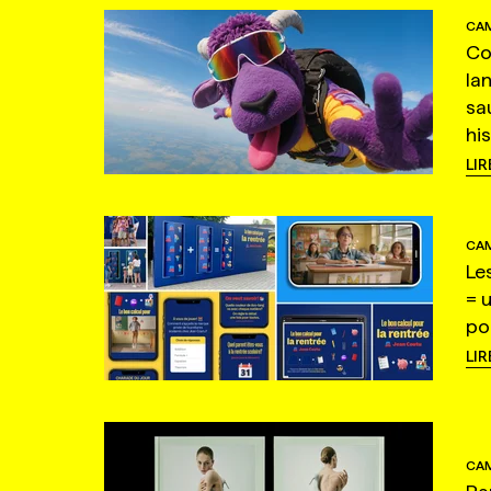
CAM
Co
la
sa
hi
LIR
CAM
Le
= 
po
LIR
CAM