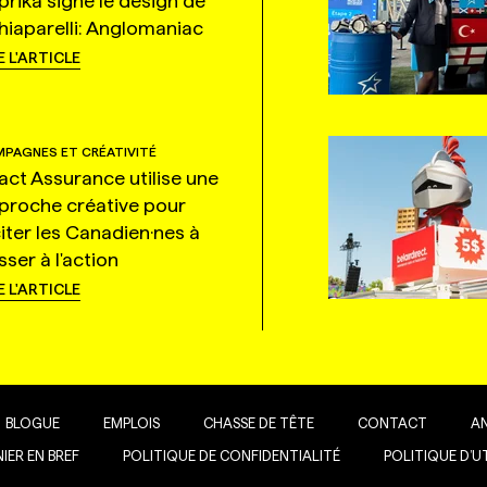
prika signe le design de
hiaparelli: Anglomaniac
E L'ARTICLE
PAGNES ET CRÉATIVITÉ
tact Assurance utilise une
proche créative pour
citer les Canadien·nes à
ser à l'action
E L'ARTICLE
BLOGUE
EMPLOIS
CHASSE DE TÊTE
CONTACT
A
IER EN BREF
POLITIQUE DE CONFIDENTIALITÉ
POLITIQUE D’U