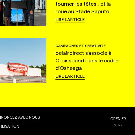
tourner les têtes... et la
roue au Stade Saputo
LIRE L'ARTICLE
CAMPAGNES ET CRÉATIVITÉ
belairdirect s'associe à
Croissound dans le cadre
d'Osheaga
LIRE L'ARTICLE
NNONCEZ AVEC NOUS
GRENIER
V
8.7.2
TILISATION