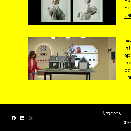
Pa
Sc
LIR
CAM
In
ap
in
pas
LIR
À PROPOS
GREN