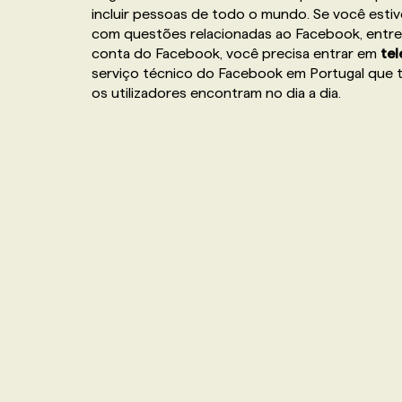
incluir pessoas de todo o mundo. Se você esti
NOS TARIFS
ANNONCEZ AVEC NOUS
com questões relacionadas ao Facebook, entre
conta do Facebook, você precisa entrar em
te
serviço técnico do Facebook em Portugal que t
PROGRAMMES DE SUBVENTIONS
os utilizadores encontram no dia a dia.
FAQ
ANNONCEZ AVEC NOUS