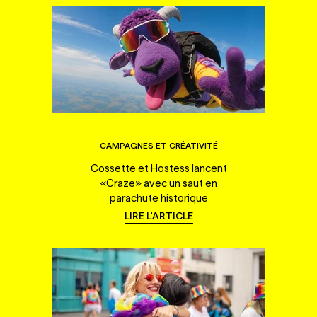
CAMPAGNES ET CRÉATIVITÉ
Cossette et Hostess lancent
«Craze» avec un saut en
parachute historique
LIRE L'ARTICLE