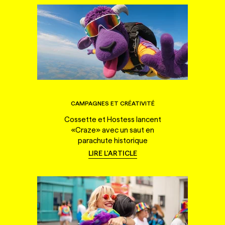
CAMPAGNES ET CRÉATIVITÉ
Cossette et Hostess lancent
«Craze» avec un saut en
parachute historique
LIRE L'ARTICLE