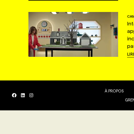
CAM
In
ap
in
pas
LIR
À PROPOS
GREN