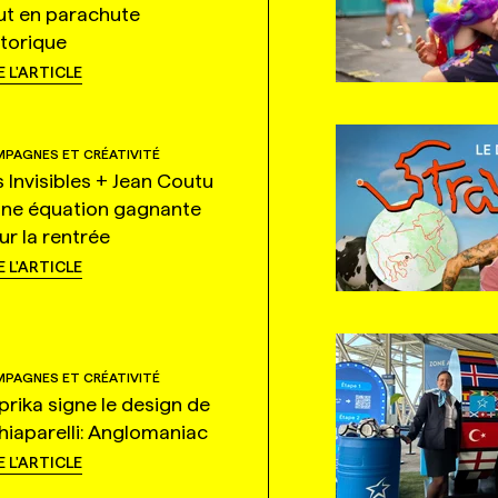
ut en parachute
storique
E L'ARTICLE
PAGNES ET CRÉATIVITÉ
s Invisibles + Jean Coutu
une équation gagnante
ur la rentrée
E L'ARTICLE
PAGNES ET CRÉATIVITÉ
prika signe le design de
hiaparelli: Anglomaniac
E L'ARTICLE