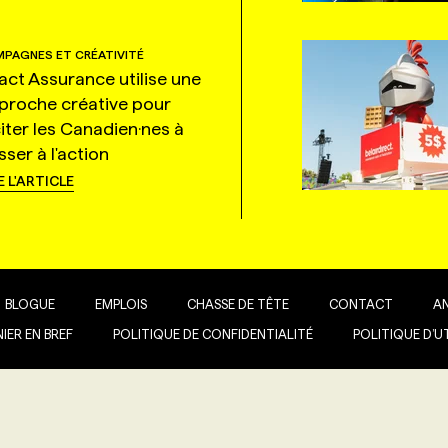
PAGNES ET CRÉATIVITÉ
tact Assurance utilise une
proche créative pour
citer les Canadien·nes à
ser à l'action
E L'ARTICLE
BLOGUE
EMPLOIS
CHASSE DE TÊTE
CONTACT
A
IER EN BREF
POLITIQUE DE CONFIDENTIALITÉ
POLITIQUE D’U