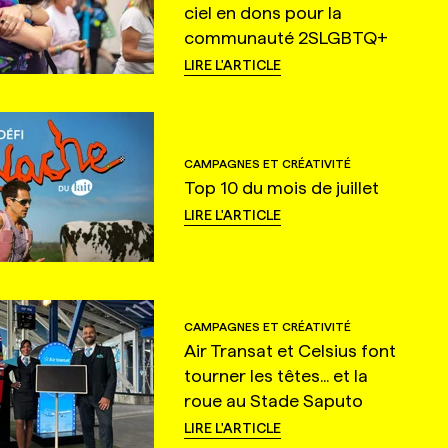
ciel en dons pour la
communauté 2SLGBTQ+
LIRE L'ARTICLE
CAMPAGNES ET CRÉATIVITÉ
Top 10 du mois de juillet
LIRE L'ARTICLE
CAMPAGNES ET CRÉATIVITÉ
Air Transat et Celsius font
tourner les têtes... et la
roue au Stade Saputo
LIRE L'ARTICLE