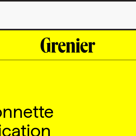
onnette
cation