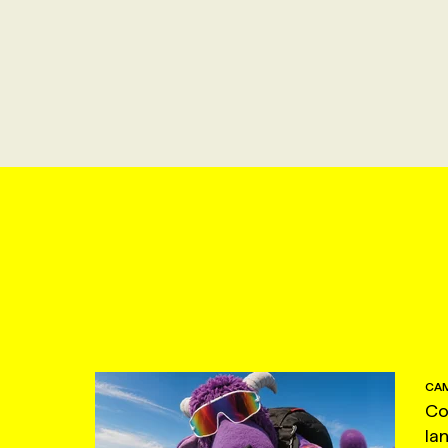
CAM
Co
la