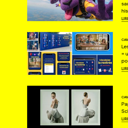
sa
hi
LIR
CAM
Le
= 
po
LIR
CAM
Pa
Sc
LIR