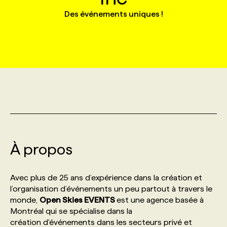
Des événements uniques !
MARKETING ET COMMUNICATION
NOUVEAUX MANDATS
AFFICHEZ UN POSTE / TARIFS
CANDIDAT
BULLETIN RECRUTEMENT
NOS CONFÉRENCES
FORMATIONS
WEB & MÉDIAS SOCIAUX
VOIR LES OFFRES
AFFAIRES DE L'INDUSTRIE
CONSULTER LA CVTHÈQUE
INFOLETTRE PUBLICITÉ
FAQ
NOS FORMATIONS EN LIGNE
CHASSE DE TÊTE
MARKETING DURABLE
PROFIL CANDIDAT
INITIATIVES NUMÉRIQUES
PROFIL ENTREPRISE
ANNONCEZ AVEC NOUS
ANNONCEZ AVEC NOUS
NOS PARCOURS DE FORMATIONS
SERVICE DE CHASSE DE TÊTE
GEO/SEO
PRIX ET DISTINCTIONS
FAQ
FORMATIONS PERSONNALISÉES
NOS TARIFS
À propos
ÉVÉNEMENTIEL
TENDANCES
ANNONCEZ AVEC NOUS
NOS FORMATEUR‧RICES
NOS EXPERTISES
Avec plus de 25 ans d’expérience dans la création et
NOS AUTEUR‧RICES
POURQUOI CHOISIR NOS FORMATIONS
FAQ
l’organisation d’événements un peu partout à travers le
monde,
Open Skies EVENTS
est une agence basée à
Montréal qui se spécialise dans la
NOS TARIFS
ANNONCEZ AVEC NOUS
création d'événements dans les secteurs privé et