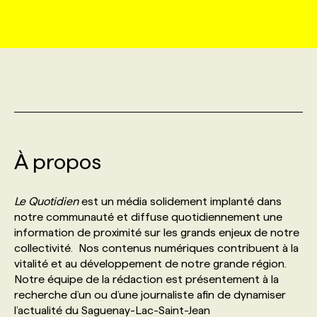
MARKETING ET COMMUNICATION
NOUVEAUX MANDATS
AFFICHEZ UN POSTE / TARIFS
CANDIDAT
BULLETIN RECRUTEMENT
NOS CONFÉRENCES
FORMATIONS
WEB & MÉDIAS SOCIAUX
VOIR LES OFFRES
AFFAIRES DE L'INDUSTRIE
CONSULTER LA CVTHÈQUE
INFOLETTRE PUBLICITÉ
FAQ
NOS FORMATIONS EN LIGNE
CHASSE DE TÊTE
MARKETING DURABLE
PROFIL CANDIDAT
INITIATIVES NUMÉRIQUES
PROFIL ENTREPRISE
ANNONCEZ AVEC NOUS
ANNONCEZ AVEC NOUS
NOS PARCOURS DE FORMATIONS
SERVICE DE CHASSE DE TÊTE
À propos
GEO/SEO
PRIX ET DISTINCTIONS
FAQ
FORMATIONS PERSONNALISÉES
NOS TARIFS
Le Quotidien
est un média solidement implanté dans
ÉVÉNEMENTIEL
TENDANCES
ANNONCEZ AVEC NOUS
notre communauté et diffuse quotidiennement une
NOS FORMATEUR‧RICES
NOS EXPERTISES
information de proximité sur les grands enjeux de notre
collectivité. Nos contenus numériques contribuent à la
NOS AUTEUR‧RICES
POURQUOI CHOISIR NOS FORMATIONS
FAQ
vitalité et au développement de notre grande région.
Notre équipe de la rédaction est présentement à la
recherche d’un ou d’une journaliste afin de dynamiser
NOS TARIFS
ANNONCEZ AVEC NOUS
l’actualité du Saguenay-Lac-Saint-Jean