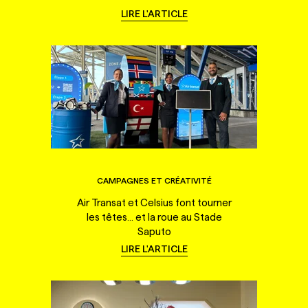
LIRE L'ARTICLE
CAMPAGNES ET CRÉATIVITÉ
Air Transat et Celsius font tourner
les têtes... et la roue au Stade
Saputo
LIRE L'ARTICLE