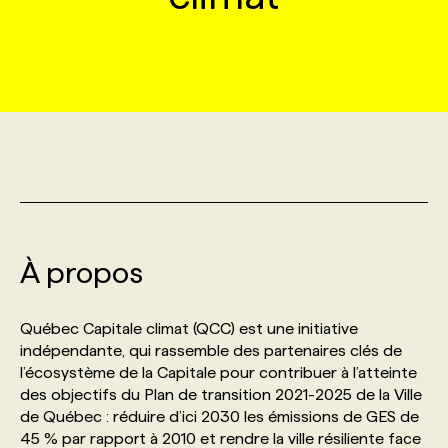
MARKETING ET COMMUNICATION
NOUVEAUX MANDATS
AFFICHEZ UN POSTE / TARIFS
CANDIDAT
BULLETIN RECRUTEMENT
NOS CONFÉRENCES
FORMATIONS
WEB & MÉDIAS SOCIAUX
VOIR LES OFFRES
AFFAIRES DE L'INDUSTRIE
CONSULTER LA CVTHÈQUE
INFOLETTRE PUBLICITÉ
FAQ
NOS FORMATIONS EN LIGNE
CHASSE DE TÊTE
MARKETING DURABLE
PROFIL CANDIDAT
INITIATIVES NUMÉRIQUES
PROFIL ENTREPRISE
ANNONCEZ AVEC NOUS
ANNONCEZ AVEC NOUS
NOS PARCOURS DE FORMATIONS
SERVICE DE CHASSE DE TÊTE
GEO/SEO
PRIX ET DISTINCTIONS
FAQ
FORMATIONS PERSONNALISÉES
NOS TARIFS
À propos
ÉVÉNEMENTIEL
TENDANCES
ANNONCEZ AVEC NOUS
NOS FORMATEUR‧RICES
NOS EXPERTISES
Québec Capitale climat (QCC) est une initiative
indépendante, qui rassemble des partenaires clés de
NOS AUTEUR‧RICES
POURQUOI CHOISIR NOS FORMATIONS
FAQ
l’écosystème de la Capitale pour contribuer à l’atteinte
des objectifs du Plan de transition 2021-2025 de la Ville
de Québec : réduire d’ici 2030 les émissions de GES de
NOS TARIFS
ANNONCEZ AVEC NOUS
45 % par rapport à 2010 et rendre la ville résiliente face