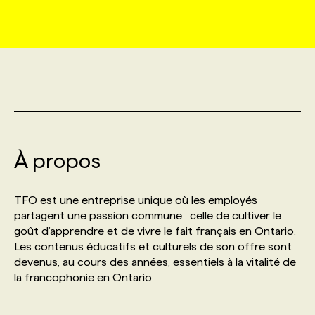
MARKETING ET COMMUNICATION
NOUVEAUX MANDATS
AFFICHEZ UN POSTE / TARIFS
CANDIDAT
BULLETIN RECRUTEMENT
NOS CONFÉRENCES
FORMATIONS
WEB & MÉDIAS SOCIAUX
VOIR LES OFFRES
AFFAIRES DE L'INDUSTRIE
CONSULTER LA CVTHÈQUE
INFOLETTRE PUBLICITÉ
FAQ
NOS FORMATIONS EN LIGNE
CHASSE DE TÊTE
MARKETING DURABLE
PROFIL CANDIDAT
INITIATIVES NUMÉRIQUES
PROFIL ENTREPRISE
ANNONCEZ AVEC NOUS
ANNONCEZ AVEC NOUS
NOS PARCOURS DE FORMATIONS
SERVICE DE CHASSE DE TÊTE
À propos
GEO/SEO
PRIX ET DISTINCTIONS
FAQ
FORMATIONS PERSONNALISÉES
NOS TARIFS
TFO est une entreprise unique où les employés
ÉVÉNEMENTIEL
TENDANCES
ANNONCEZ AVEC NOUS
partagent une passion commune : celle de cultiver le
NOS FORMATEUR‧RICES
NOS EXPERTISES
goût d’apprendre et de vivre le fait français en Ontario.
Les contenus éducatifs et culturels de son offre sont
NOS AUTEUR‧RICES
POURQUOI CHOISIR NOS FORMATIONS
FAQ
devenus, au cours des années, essentiels à la vitalité de
la francophonie en Ontario.
NOS TARIFS
ANNONCEZ AVEC NOUS