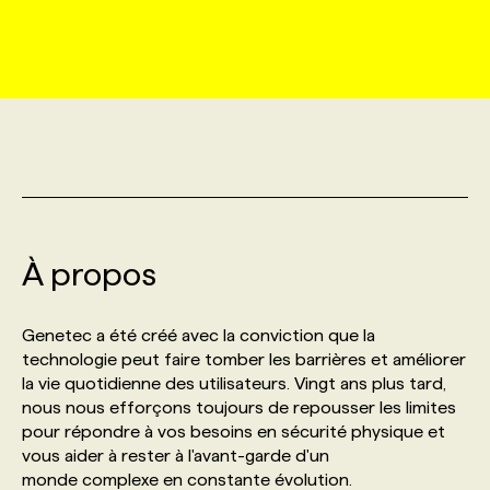
MARKETING ET COMMUNICATION
NOUVEAUX MANDATS
AFFICHEZ UN POSTE / TARIFS
CANDIDAT
BULLETIN RECRUTEMENT
NOS CONFÉRENCES
FORMATIONS
WEB & MÉDIAS SOCIAUX
VOIR LES OFFRES
AFFAIRES DE L'INDUSTRIE
CONSULTER LA CVTHÈQUE
INFOLETTRE PUBLICITÉ
FAQ
NOS FORMATIONS EN LIGNE
CHASSE DE TÊTE
MARKETING DURABLE
PROFIL CANDIDAT
INITIATIVES NUMÉRIQUES
PROFIL ENTREPRISE
ANNONCEZ AVEC NOUS
ANNONCEZ AVEC NOUS
NOS PARCOURS DE FORMATIONS
SERVICE DE CHASSE DE TÊTE
GEO/SEO
À propos
PRIX ET DISTINCTIONS
FAQ
FORMATIONS PERSONNALISÉES
NOS TARIFS
ÉVÉNEMENTIEL
TENDANCES
ANNONCEZ AVEC NOUS
Genetec a été créé avec la conviction que la
NOS FORMATEUR‧RICES
NOS EXPERTISES
technologie peut faire tomber les barrières et améliorer
la vie quotidienne des utilisateurs. Vingt ans plus tard,
NOS AUTEUR‧RICES
POURQUOI CHOISIR NOS FORMATIONS
FAQ
nous nous efforçons toujours de repousser les limites
pour répondre à vos besoins en sécurité physique et
vous aider à rester à l'avant-garde d'un
NOS TARIFS
ANNONCEZ AVEC NOUS
monde complexe en constante évolution.