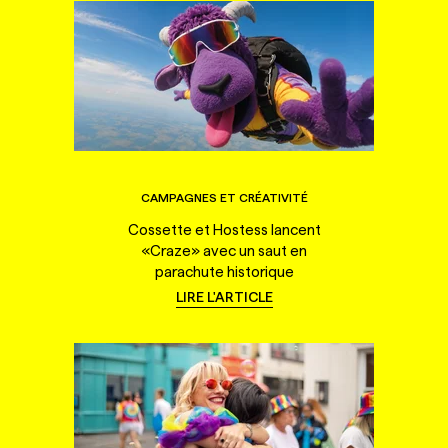
CAMPAGNES ET CRÉATIVITÉ
Cossette et Hostess lancent
«Craze» avec un saut en
parachute historique
LIRE L'ARTICLE