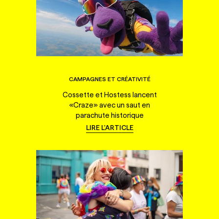
CAMPAGNES ET CRÉATIVITÉ
Cossette et Hostess lancent
«Craze» avec un saut en
parachute historique
LIRE L'ARTICLE