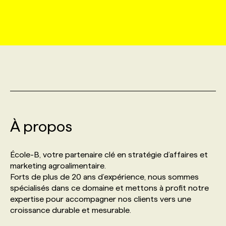
MARKETING ET COMMUNICATION
NOUVEAUX MANDATS
AFFICHEZ UN POSTE / TARIFS
CANDIDAT
BULLETIN RECRUTEMENT
NOS CONFÉRENCES
FORMATIONS
WEB & MÉDIAS SOCIAUX
VOIR LES OFFRES
AFFAIRES DE L'INDUSTRIE
CONSULTER LA CVTHÈQUE
INFOLETTRE PUBLICITÉ
FAQ
NOS FORMATIONS EN LIGNE
CHASSE DE TÊTE
MARKETING DURABLE
PROFIL CANDIDAT
INITIATIVES NUMÉRIQUES
PROFIL ENTREPRISE
ANNONCEZ AVEC NOUS
ANNONCEZ AVEC NOUS
NOS PARCOURS DE FORMATIONS
SERVICE DE CHASSE DE TÊTE
GEO/SEO
À propos
PRIX ET DISTINCTIONS
FAQ
FORMATIONS PERSONNALISÉES
NOS TARIFS
ÉVÉNEMENTIEL
TENDANCES
ANNONCEZ AVEC NOUS
École-B, votre partenaire clé en stratégie d’affaires et
NOS FORMATEUR‧RICES
NOS EXPERTISES
marketing agroalimentaire.
Forts de plus de 20 ans d’expérience, nous sommes
NOS AUTEUR‧RICES
POURQUOI CHOISIR NOS FORMATIONS
FAQ
spécialisés dans ce domaine et mettons à profit notre
expertise pour accompagner nos clients vers une
croissance durable et mesurable.
NOS TARIFS
ANNONCEZ AVEC NOUS