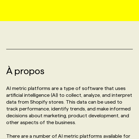
MARKETING ET COMMUNICATION
NOUVEAUX MANDATS
AFFICHEZ UN POSTE / TARIFS
CANDIDAT
BULLETIN RECRUTEMENT
NOS CONFÉRENCES
FORMATIONS
WEB & MÉDIAS SOCIAUX
VOIR LES OFFRES
AFFAIRES DE L'INDUSTRIE
CONSULTER LA CVTHÈQUE
INFOLETTRE PUBLICITÉ
FAQ
NOS FORMATIONS EN LIGNE
CHASSE DE TÊTE
MARKETING DURABLE
PROFIL CANDIDAT
INITIATIVES NUMÉRIQUES
PROFIL ENTREPRISE
ANNONCEZ AVEC NOUS
ANNONCEZ AVEC NOUS
NOS PARCOURS DE FORMATIONS
SERVICE DE CHASSE DE TÊTE
À propos
GEO/SEO
PRIX ET DISTINCTIONS
FAQ
FORMATIONS PERSONNALISÉES
NOS TARIFS
AI metric platforms are a type of software that uses
ÉVÉNEMENTIEL
TENDANCES
ANNONCEZ AVEC NOUS
artificial intelligence (AI) to collect, analyze, and interpret
NOS FORMATEUR‧RICES
NOS EXPERTISES
data from Shopify stores. This data can be used to
track performance, identify trends, and make informed
NOS AUTEUR‧RICES
POURQUOI CHOISIR NOS FORMATIONS
FAQ
decisions about marketing, product development, and
other aspects of the business.
NOS TARIFS
ANNONCEZ AVEC NOUS
There are a number of AI metric platforms available for