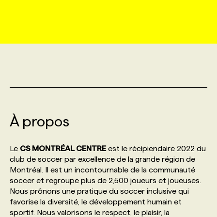
MARKETING ET COMMUNICATION
NOUVEAUX MANDATS
AFFICHEZ UN POSTE / TARIFS
CANDIDAT
BULLETIN RECRUTEMENT
NOS CONFÉRENCES
FORMATIONS
WEB & MÉDIAS SOCIAUX
VOIR LES OFFRES
AFFAIRES DE L'INDUSTRIE
CONSULTER LA CVTHÈQUE
INFOLETTRE PUBLICITÉ
FAQ
NOS FORMATIONS EN LIGNE
CHASSE DE TÊTE
MARKETING DURABLE
PROFIL CANDIDAT
INITIATIVES NUMÉRIQUES
PROFIL ENTREPRISE
ANNONCEZ AVEC NOUS
ANNONCEZ AVEC NOUS
NOS PARCOURS DE FORMATIONS
SERVICE DE CHASSE DE TÊTE
GEO/SEO
À propos
PRIX ET DISTINCTIONS
FAQ
FORMATIONS PERSONNALISÉES
NOS TARIFS
ÉVÉNEMENTIEL
TENDANCES
ANNONCEZ AVEC NOUS
Le
CS MONTRÉAL CENTRE
est le récipiendaire 2022 du
NOS FORMATEUR‧RICES
NOS EXPERTISES
club de soccer par excellence de la grande région de
Montréal. Il est un incontournable de la communauté
NOS AUTEUR‧RICES
POURQUOI CHOISIR NOS FORMATIONS
FAQ
soccer et regroupe plus de 2,500 joueurs et joueuses.
Nous prônons une pratique du soccer inclusive qui
favorise la diversité, le développement humain et
NOS TARIFS
ANNONCEZ AVEC NOUS
sportif. Nous valorisons le respect, le plaisir, la