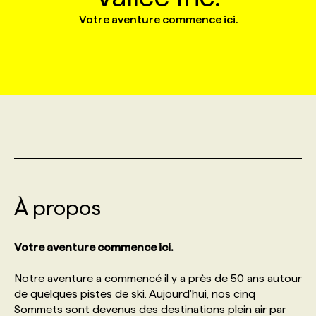
Votre aventure commence ici.
MARKETING ET COMMUNICATION
NOUVEAUX MANDATS
AFFICHEZ UN POSTE / TARIFS
CANDIDAT
BULLETIN RECRUTEMENT
NOS CONFÉRENCES
FORMATIONS
WEB & MÉDIAS SOCIAUX
VOIR LES OFFRES
AFFAIRES DE L'INDUSTRIE
CONSULTER LA CVTHÈQUE
INFOLETTRE PUBLICITÉ
FAQ
NOS FORMATIONS EN LIGNE
CHASSE DE TÊTE
MARKETING DURABLE
PROFIL CANDIDAT
INITIATIVES NUMÉRIQUES
PROFIL ENTREPRISE
ANNONCEZ AVEC NOUS
ANNONCEZ AVEC NOUS
NOS PARCOURS DE FORMATIONS
SERVICE DE CHASSE DE TÊTE
GEO/SEO
PRIX ET DISTINCTIONS
FAQ
FORMATIONS PERSONNALISÉES
NOS TARIFS
À propos
ÉVÉNEMENTIEL
TENDANCES
ANNONCEZ AVEC NOUS
NOS FORMATEUR‧RICES
NOS EXPERTISES
Votre aventure commence ici.
NOS AUTEUR‧RICES
POURQUOI CHOISIR NOS FORMATIONS
FAQ
Notre aventure a commencé il y a près de 50 ans autour
de quelques pistes de ski. Aujourd'hui, nos cinq
NOS TARIFS
ANNONCEZ AVEC NOUS
Sommets sont devenus des destinations plein air par