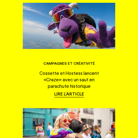
CAMPAGNES ET CRÉATIVITÉ
Cossette et Hostess lancent
«Craze» avec un saut en
parachute historique
LIRE L'ARTICLE