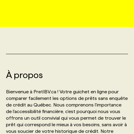
MARKETING ET COMMUNICATION
NOUVEAUX MANDATS
AFFICHEZ UN POSTE / TARIFS
CANDIDAT
BULLETIN RECRUTEMENT
NOS CONFÉRENCES
FORMATIONS
WEB & MÉDIAS SOCIAUX
VOIR LES OFFRES
AFFAIRES DE L'INDUSTRIE
CONSULTER LA CVTHÈQUE
INFOLETTRE PUBLICITÉ
FAQ
NOS FORMATIONS EN LIGNE
CHASSE DE TÊTE
MARKETING DURABLE
PROFIL CANDIDAT
INITIATIVES NUMÉRIQUES
PROFIL ENTREPRISE
ANNONCEZ AVEC NOUS
ANNONCEZ AVEC NOUS
NOS PARCOURS DE FORMATIONS
SERVICE DE CHASSE DE TÊTE
GEO/SEO
À propos
PRIX ET DISTINCTIONS
FAQ
FORMATIONS PERSONNALISÉES
NOS TARIFS
ÉVÉNEMENTIEL
TENDANCES
ANNONCEZ AVEC NOUS
Bienvenue à PretIBV.ca ! Votre guichet en ligne pour
NOS FORMATEUR‧RICES
NOS EXPERTISES
comparer facilement les options de prêts sans enquête
de crédit au Québec. Nous comprenons l'importance
NOS AUTEUR‧RICES
POURQUOI CHOISIR NOS FORMATIONS
FAQ
de l'accessibilité financière, c'est pourquoi nous vous
offrons un outil convivial qui vous permet de trouver le
prêt qui correspond le mieux à vos besoins, sans avoir à
NOS TARIFS
ANNONCEZ AVEC NOUS
vous soucier de votre historique de crédit. Notre