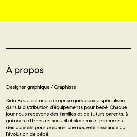
MARKETING ET COMMUNICATION
NOUVEAUX MANDATS
AFFICHEZ UN POSTE / TARIFS
CANDIDAT
BULLETIN RECRUTEMENT
NOS CONFÉRENCES
FORMATIONS
WEB & MÉDIAS SOCIAUX
VOIR LES OFFRES
AFFAIRES DE L'INDUSTRIE
CONSULTER LA CVTHÈQUE
INFOLETTRE PUBLICITÉ
FAQ
NOS FORMATIONS EN LIGNE
CHASSE DE TÊTE
MARKETING DURABLE
PROFIL CANDIDAT
INITIATIVES NUMÉRIQUES
PROFIL ENTREPRISE
ANNONCEZ AVEC NOUS
ANNONCEZ AVEC NOUS
NOS PARCOURS DE FORMATIONS
SERVICE DE CHASSE DE TÊTE
À propos
GEO/SEO
PRIX ET DISTINCTIONS
FAQ
FORMATIONS PERSONNALISÉES
NOS TARIFS
Designer graphique / Graphiste
ÉVÉNEMENTIEL
TENDANCES
ANNONCEZ AVEC NOUS
NOS FORMATEUR‧RICES
NOS EXPERTISES
Kido Bébé est une entreprise québécoise spécialisée
dans la distribution d’équipements pour bébé. Chaque
NOS AUTEUR‧RICES
POURQUOI CHOISIR NOS FORMATIONS
FAQ
jour nous recevons des familles et de futurs parents, à
qui nous offrons un accueil chaleureux et procurons
des conseils pour préparer une nouvelle naissance ou
NOS TARIFS
ANNONCEZ AVEC NOUS
l’évolution de bébé.