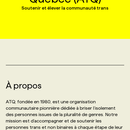
Soutenir et élever la communauté trans
MARKETING ET COMMUNICATION
NOUVEAUX MANDATS
AFFICHEZ UN POSTE / TARIFS
CANDIDAT
BULLETIN RECRUTEMENT
NOS CONFÉRENCES
FORMATIONS
WEB & MÉDIAS SOCIAUX
VOIR LES OFFRES
AFFAIRES DE L'INDUSTRIE
CONSULTER LA CVTHÈQUE
INFOLETTRE PUBLICITÉ
FAQ
NOS FORMATIONS EN LIGNE
CHASSE DE TÊTE
MARKETING DURABLE
PROFIL CANDIDAT
INITIATIVES NUMÉRIQUES
PROFIL ENTREPRISE
ANNONCEZ AVEC NOUS
ANNONCEZ AVEC NOUS
NOS PARCOURS DE FORMATIONS
SERVICE DE CHASSE DE TÊTE
GEO/SEO
PRIX ET DISTINCTIONS
FAQ
FORMATIONS PERSONNALISÉES
NOS TARIFS
À propos
ÉVÉNEMENTIEL
TENDANCES
ANNONCEZ AVEC NOUS
NOS FORMATEUR‧RICES
NOS EXPERTISES
ATQ, fondée en 1980, est une organisation
NOS AUTEUR‧RICES
POURQUOI CHOISIR NOS FORMATIONS
FAQ
communautaire pionnière dédiée à briser l’isolement
des personnes issues de la pluralité de genres. Notre
mission est d’accompagner et de soutenir les
NOS TARIFS
ANNONCEZ AVEC NOUS
personnes trans et non binaires à chaque étape de leur