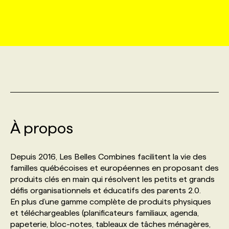
MARKETING ET COMMUNICATION
NOUVEAUX MANDATS
AFFICHEZ UN POSTE / TARIFS
CANDIDAT
BULLETIN RECRUTEMENT
NOS CONFÉRENCES
FORMATIONS
WEB & MÉDIAS SOCIAUX
VOIR LES OFFRES
AFFAIRES DE L'INDUSTRIE
CONSULTER LA CVTHÈQUE
INFOLETTRE PUBLICITÉ
FAQ
NOS FORMATIONS EN LIGNE
CHASSE DE TÊTE
MARKETING DURABLE
PROFIL CANDIDAT
INITIATIVES NUMÉRIQUES
PROFIL ENTREPRISE
ANNONCEZ AVEC NOUS
ANNONCEZ AVEC NOUS
NOS PARCOURS DE FORMATIONS
SERVICE DE CHASSE DE TÊTE
GEO/SEO
À propos
PRIX ET DISTINCTIONS
FAQ
FORMATIONS PERSONNALISÉES
NOS TARIFS
ÉVÉNEMENTIEL
TENDANCES
ANNONCEZ AVEC NOUS
Depuis 2016, Les Belles Combines facilitent la vie des
NOS FORMATEUR‧RICES
NOS EXPERTISES
familles québécoises et européennes en proposant des
produits clés en main qui résolvent les petits et grands
NOS AUTEUR‧RICES
POURQUOI CHOISIR NOS FORMATIONS
FAQ
défis organisationnels et éducatifs des parents 2.0.
En plus d’une gamme complète de produits physiques
et téléchargeables (planificateurs familiaux, agenda,
NOS TARIFS
ANNONCEZ AVEC NOUS
papeterie, bloc-notes, tableaux de tâches ménagères,