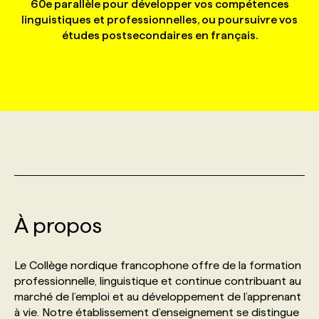
60e parallèle pour développer vos compétences
linguistiques et professionnelles, ou poursuivre vos
études postsecondaires en français.
MARKETING ET COMMUNICATION
NOUVEAUX MANDATS
AFFICHEZ UN POSTE / TARIFS
CANDIDAT
BULLETIN RECRUTEMENT
NOS CONFÉRENCES
FORMATIONS
WEB & MÉDIAS SOCIAUX
VOIR LES OFFRES
AFFAIRES DE L'INDUSTRIE
CONSULTER LA CVTHÈQUE
INFOLETTRE PUBLICITÉ
FAQ
NOS FORMATIONS EN LIGNE
CHASSE DE TÊTE
MARKETING DURABLE
PROFIL CANDIDAT
INITIATIVES NUMÉRIQUES
PROFIL ENTREPRISE
ANNONCEZ AVEC NOUS
ANNONCEZ AVEC NOUS
NOS PARCOURS DE FORMATIONS
SERVICE DE CHASSE DE TÊTE
GEO/SEO
PRIX ET DISTINCTIONS
FAQ
FORMATIONS PERSONNALISÉES
NOS TARIFS
ÉVÉNEMENTIEL
TENDANCES
ANNONCEZ AVEC NOUS
NOS FORMATEUR‧RICES
NOS EXPERTISES
À propos
NOS AUTEUR‧RICES
POURQUOI CHOISIR NOS FORMATIONS
FAQ
Le Collège nordique francophone offre de la formation
professionnelle, linguistique et continue contribuant au
marché de l’emploi et au développement de l’apprenant
NOS TARIFS
ANNONCEZ AVEC NOUS
à vie. Notre établissement d’enseignement se distingue