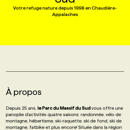
Votre refuge nature depuis 1998 en Chaudière-
Appalaches
MARKETING ET COMMUNICATION
NOUVEAUX MANDATS
AFFICHEZ UN POSTE / TARIFS
CANDIDAT
BULLETIN RECRUTEMENT
NOS CONFÉRENCES
FORMATIONS
WEB & MÉDIAS SOCIAUX
VOIR LES OFFRES
AFFAIRES DE L'INDUSTRIE
CONSULTER LA CVTHÈQUE
INFOLETTRE PUBLICITÉ
FAQ
NOS FORMATIONS EN LIGNE
CHASSE DE TÊTE
MARKETING DURABLE
PROFIL CANDIDAT
INITIATIVES NUMÉRIQUES
PROFIL ENTREPRISE
ANNONCEZ AVEC NOUS
ANNONCEZ AVEC NOUS
NOS PARCOURS DE FORMATIONS
SERVICE DE CHASSE DE TÊTE
GEO/SEO
PRIX ET DISTINCTIONS
FAQ
FORMATIONS PERSONNALISÉES
NOS TARIFS
ÉVÉNEMENTIEL
TENDANCES
ANNONCEZ AVEC NOUS
NOS FORMATEUR‧RICES
NOS EXPERTISES
À propos
NOS AUTEUR‧RICES
POURQUOI CHOISIR NOS FORMATIONS
FAQ
Depuis 25 ans,
le Parc du Massif du Sud
vous offre une
panoplie d’activités quatre saisons: randonnée, vélo de
montagne, hébertisme, ski-raquette, ski de fond, ski de
NOS TARIFS
ANNONCEZ AVEC NOUS
montagne, fatbike et plus encore! Située dans la région