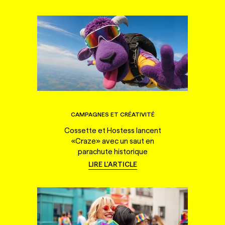
CAMPAGNES ET CRÉATIVITÉ
Cossette et Hostess lancent
«Craze» avec un saut en
parachute historique
LIRE L'ARTICLE