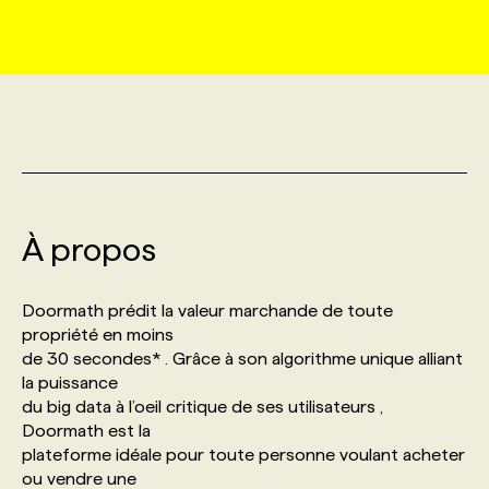
MARKETING ET COMMUNICATION
NOUVEAUX MANDATS
AFFICHEZ UN POSTE / TARIFS
CANDIDAT
BULLETIN RECRUTEMENT
NOS CONFÉRENCES
FORMATIONS
WEB & MÉDIAS SOCIAUX
VOIR LES OFFRES
AFFAIRES DE L'INDUSTRIE
CONSULTER LA CVTHÈQUE
INFOLETTRE PUBLICITÉ
FAQ
NOS FORMATIONS EN LIGNE
CHASSE DE TÊTE
MARKETING DURABLE
PROFIL CANDIDAT
INITIATIVES NUMÉRIQUES
PROFIL ENTREPRISE
ANNONCEZ AVEC NOUS
ANNONCEZ AVEC NOUS
NOS PARCOURS DE FORMATIONS
SERVICE DE CHASSE DE TÊTE
À propos
GEO/SEO
PRIX ET DISTINCTIONS
FAQ
FORMATIONS PERSONNALISÉES
NOS TARIFS
Doormath prédit la valeur marchande de toute
ÉVÉNEMENTIEL
TENDANCES
ANNONCEZ AVEC NOUS
propriété en moins
NOS FORMATEUR‧RICES
NOS EXPERTISES
de 30 secondes* . Grâce à son algorithme unique alliant
la puissance
NOS AUTEUR‧RICES
POURQUOI CHOISIR NOS FORMATIONS
FAQ
du big data à l’oeil critique de ses utilisateurs ,
Doormath est la
plateforme idéale pour toute personne voulant acheter
NOS TARIFS
ANNONCEZ AVEC NOUS
ou vendre une