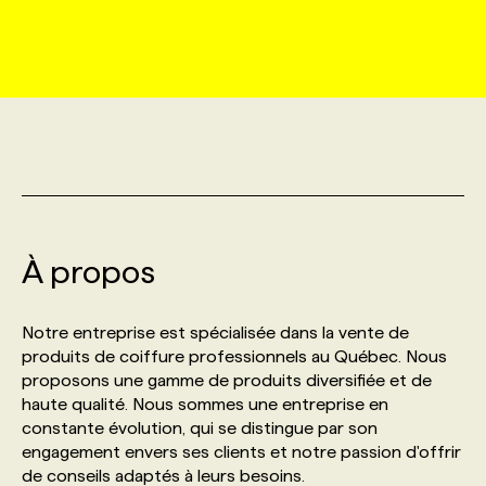
MARKETING ET COMMUNICATION
NOUVEAUX MANDATS
AFFICHEZ UN POSTE / TARIFS
CANDIDAT
BULLETIN RECRUTEMENT
NOS CONFÉRENCES
FORMATIONS
WEB & MÉDIAS SOCIAUX
VOIR LES OFFRES
AFFAIRES DE L'INDUSTRIE
CONSULTER LA CVTHÈQUE
INFOLETTRE PUBLICITÉ
FAQ
NOS FORMATIONS EN LIGNE
CHASSE DE TÊTE
MARKETING DURABLE
PROFIL CANDIDAT
INITIATIVES NUMÉRIQUES
PROFIL ENTREPRISE
ANNONCEZ AVEC NOUS
ANNONCEZ AVEC NOUS
NOS PARCOURS DE FORMATIONS
SERVICE DE CHASSE DE TÊTE
GEO/SEO
À propos
PRIX ET DISTINCTIONS
FAQ
FORMATIONS PERSONNALISÉES
NOS TARIFS
ÉVÉNEMENTIEL
TENDANCES
ANNONCEZ AVEC NOUS
Notre entreprise est spécialisée dans la vente de
NOS FORMATEUR‧RICES
NOS EXPERTISES
produits de coiffure professionnels au Québec. Nous
proposons une gamme de produits diversifiée et de
NOS AUTEUR‧RICES
POURQUOI CHOISIR NOS FORMATIONS
FAQ
haute qualité. Nous sommes une entreprise en
constante évolution, qui se distingue par son
engagement envers ses clients et notre passion d'offrir
NOS TARIFS
ANNONCEZ AVEC NOUS
de conseils adaptés à leurs besoins.