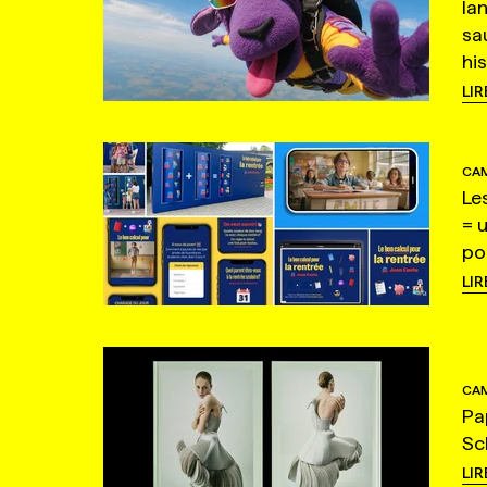
la
sa
hi
LIR
CAM
Le
= 
po
LIR
CAM
Pa
Sc
LIR