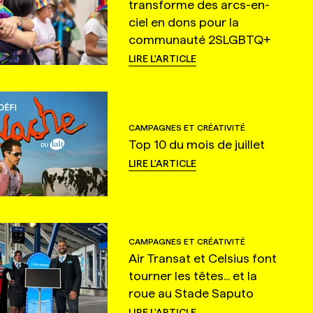
transforme des arcs-en-
ciel en dons pour la
communauté 2SLGBTQ+
LIRE L'ARTICLE
CAMPAGNES ET CRÉATIVITÉ
Top 10 du mois de juillet
LIRE L'ARTICLE
CAMPAGNES ET CRÉATIVITÉ
Air Transat et Celsius font
tourner les têtes... et la
roue au Stade Saputo
LIRE L'ARTICLE