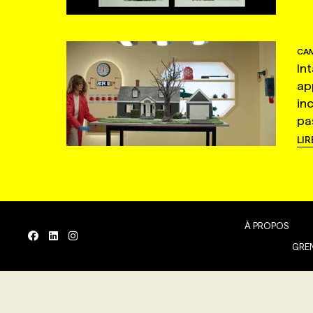
CAM
In
ap
in
pas
LIR
À PROPOS
GREN