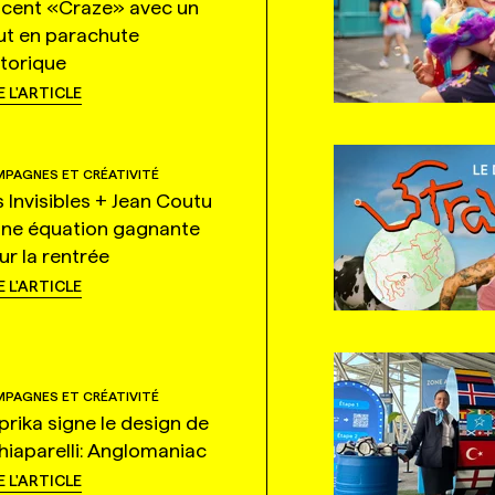
ncent «Craze» avec un
ut en parachute
storique
E L'ARTICLE
PAGNES ET CRÉATIVITÉ
s Invisibles + Jean Coutu
une équation gagnante
ur la rentrée
E L'ARTICLE
PAGNES ET CRÉATIVITÉ
prika signe le design de
hiaparelli: Anglomaniac
E L'ARTICLE