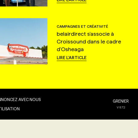
CAMPAGNES ET CRÉATIVITÉ
belairdirect s'associe à
Croissound dans le cadre
d'Osheaga
LIRE L'ARTICLE
NNONCEZ AVEC NOUS
GRENIER
V
8.7.2
TILISATION