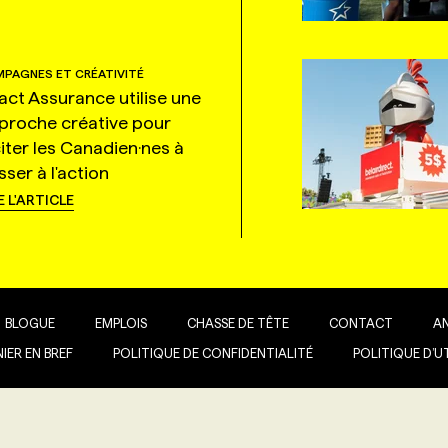
PAGNES ET CRÉATIVITÉ
tact Assurance utilise une
proche créative pour
citer les Canadien·nes à
ser à l'action
E L'ARTICLE
BLOGUE
EMPLOIS
CHASSE DE TÊTE
CONTACT
A
IER EN BREF
POLITIQUE DE CONFIDENTIALITÉ
POLITIQUE D’U